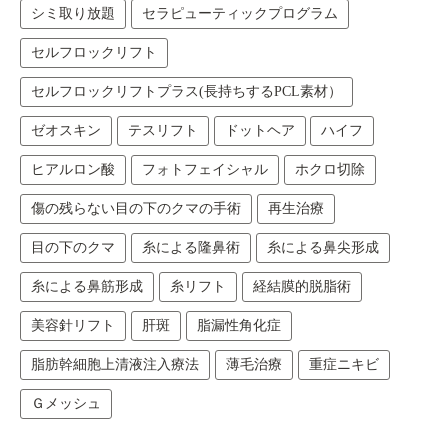
シミ取り放題
セラピューティックプログラム
セルフロックリフト
セルフロックリフトプラス(長持ちするPCL素材）
ゼオスキン
テスリフト
ドットヘア
ハイフ
ヒアルロン酸
フォトフェイシャル
ホクロ切除
傷の残らない目の下のクマの手術
再生治療
目の下のクマ
糸による隆鼻術
糸による鼻尖形成
糸による鼻筋形成
糸リフト
経結膜的脱脂術
美容針リフト
肝斑
脂漏性角化症
脂肪幹細胞上清液注入療法
薄毛治療
重症ニキビ
Ｇメッシュ