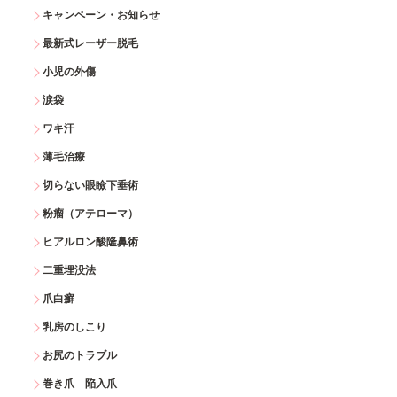
キャンペーン・お知らせ
最新式レーザー脱毛
小児の外傷
涙袋
ワキ汗
薄毛治療
切らない眼瞼下垂術
粉瘤（アテローマ）
ヒアルロン酸隆鼻術
二重埋没法
爪白癬
乳房のしこり
お尻のトラブル
巻き爪 陥入爪