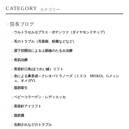
CATEGORY
カテゴリー
院長ブログ
ウルトラセルＱプラス・ポテンツァ（ダイヤモンドチップ）
耳のトラブル（耳垂裂、粉瘤などなど）
眉下切開法による上眼瞼のたるみ治療
美肌治療
美容針口角(ほうれい線）リフト
糸による鼻形成～クレオパトラノーズ（ミスコ MISKO)、Gメッシ
ュ、オメガVL
脂肪吸引
ベビーコラーゲン・レディエッセ
美容針アイリフト
脂肪腫
虫刺されなどのトラブル