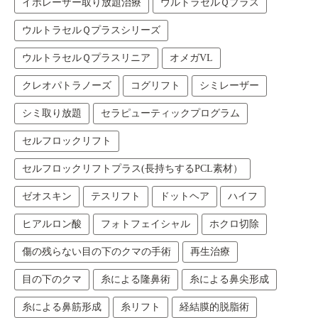
イボレーザー取り放題治療
ウルトラセルＱプラス
ウルトラセルＱプラスシリーズ
ウルトラセルＱプラスリニア
オメガVL
クレオパトラノーズ
コグリフト
シミレーザー
シミ取り放題
セラピューティックプログラム
セルフロックリフト
セルフロックリフトプラス(長持ちするPCL素材）
ゼオスキン
テスリフト
ドットヘア
ハイフ
ヒアルロン酸
フォトフェイシャル
ホクロ切除
傷の残らない目の下のクマの手術
再生治療
目の下のクマ
糸による隆鼻術
糸による鼻尖形成
糸による鼻筋形成
糸リフト
経結膜的脱脂術