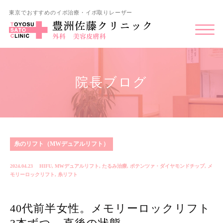
東京でおすすめのイボ治療・イボ取りレーザー
院長ブログ
糸のリフト（MWデュアルリフト）
2024.04.23
HIFU
,
MWデュアルリフト
,
たるみ治療
,
ポテンツァ・ダイヤモンドチップ
,
メ
モリーロックリフト
,
糸リフト
40代前半女性。メモリーロックリフト