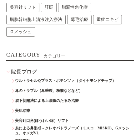
美容針リフト
肝斑
脂漏性角化症
脂肪幹細胞上清液注入療法
薄毛治療
重症ニキビ
Ｇメッシュ
CATEGORY
カテゴリー
院長ブログ
ウルトラセルＱプラス・ポテンツァ（ダイヤモンドチップ）
耳のトラブル（耳垂裂、粉瘤などなど）
眉下切開法による上眼瞼のたるみ治療
美肌治療
美容針口角(ほうれい線）リフト
糸による鼻形成～クレオパトラノーズ（ミスコ MISKO)、Gメッシ
ュ、オメガVL