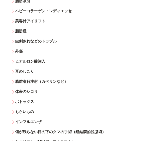
脂肪吸引
ベビーコラーゲン・レディエッセ
美容針アイリフト
脂肪腫
虫刺されなどのトラブル
外傷
ヒアルロン酸注入
耳のしこり
脂肪溶解注射（カベリンなど）
体表のシコリ
ボトックス
もらいもの
インフルエンザ
傷が残らない目の下のクマの手術（経結膜的脱脂術）