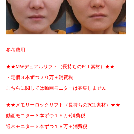
参考費用
★★MWデュアルリフト（長持ちのPCL素材）★★
・定価３本ずつ２０万＋消費税
こちらに関しては動画モニターは募集しません
★★メモリーロックリフト（長持ちのPCL素材）★★
動画モニター３本ずつ１５万+消費税
通常モニター３本ずつ１８万＋消費税