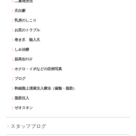
二重埋没法
爪白癬
乳房のしこり
お尻のトラブル
巻き爪 陥入爪
しみ治療
肌再生FGF
ホクロ・イボなどの症例写真
ブログ
幹細胞上清液注入療法（歯髄・脂肪）
脂肪注入
ゼオスキン
スタッフブログ