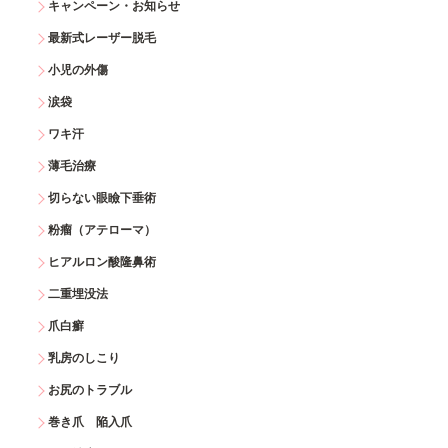
キャンペーン・お知らせ
最新式レーザー脱毛
小児の外傷
涙袋
ワキ汗
薄毛治療
切らない眼瞼下垂術
粉瘤（アテローマ）
ヒアルロン酸隆鼻術
二重埋没法
爪白癬
乳房のしこり
お尻のトラブル
巻き爪 陥入爪