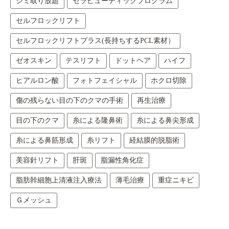
シミ取り放題
セラピューティックプログラム
セルフロックリフト
セルフロックリフトプラス(長持ちするPCL素材）
ゼオスキン
テスリフト
ドットヘア
ハイフ
ヒアルロン酸
フォトフェイシャル
ホクロ切除
傷の残らない目の下のクマの手術
再生治療
目の下のクマ
糸による隆鼻術
糸による鼻尖形成
糸による鼻筋形成
糸リフト
経結膜的脱脂術
美容針リフト
肝斑
脂漏性角化症
脂肪幹細胞上清液注入療法
薄毛治療
重症ニキビ
Ｇメッシュ