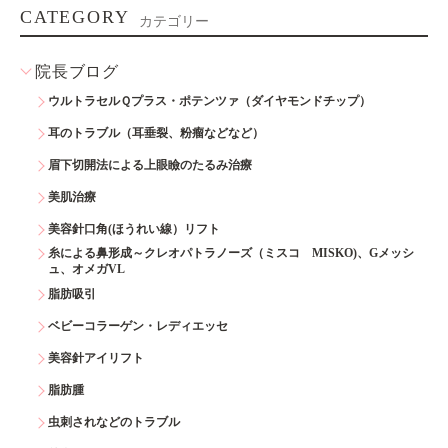
CATEGORY
カテゴリー
院長ブログ
ウルトラセルＱプラス・ポテンツァ（ダイヤモンドチップ）
耳のトラブル（耳垂裂、粉瘤などなど）
眉下切開法による上眼瞼のたるみ治療
美肌治療
美容針口角(ほうれい線）リフト
糸による鼻形成～クレオパトラノーズ（ミスコ MISKO)、Gメッシ
ュ、オメガVL
脂肪吸引
ベビーコラーゲン・レディエッセ
美容針アイリフト
脂肪腫
虫刺されなどのトラブル