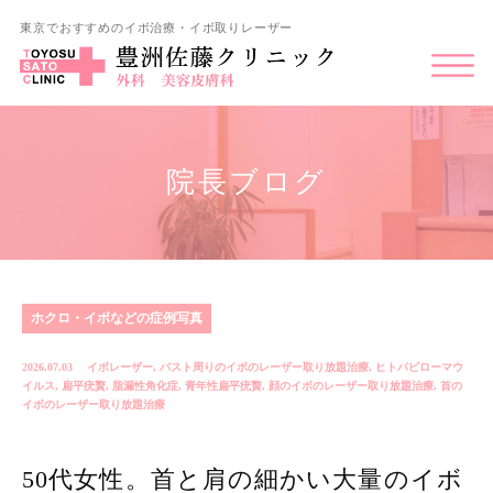
東京でおすすめのイボ治療・イボ取りレーザー
院長ブログ
ホクロ・イボなどの症例写真
2026.07.03
イボレーザー
,
バスト周りのイボのレーザー取り放題治療
,
ヒトパピローマウ
イルス
,
扁平疣贅
,
脂漏性角化症
,
青年性扁平疣贅
,
顔のイボのレーザー取り放題治療
,
首の
イボのレーザー取り放題治療
50代女性。首と肩の細かい大量のイボ