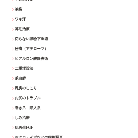
涙袋
ワキ汗
薄毛治療
切らない眼瞼下垂術
粉瘤（アテローマ）
ヒアルロン酸隆鼻術
二重埋没法
爪白癬
乳房のしこり
お尻のトラブル
巻き爪 陥入爪
しみ治療
肌再生FGF
ホクロ・イボなどの症例写真