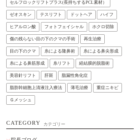
セルフロックリフトプラス(長持ちするPCL素材）
ゼオスキン
テスリフト
ドットヘア
ハイフ
ヒアルロン酸
フォトフェイシャル
ホクロ切除
傷の残らない目の下のクマの手術
再生治療
目の下のクマ
糸による隆鼻術
糸による鼻尖形成
糸による鼻筋形成
糸リフト
経結膜的脱脂術
美容針リフト
肝斑
脂漏性角化症
脂肪幹細胞上清液注入療法
薄毛治療
重症ニキビ
Ｇメッシュ
CATEGORY
カテゴリー
院長ブログ