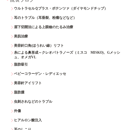
ウルトラセルＱプラス・ポテンツァ（ダイヤモンドチップ）
耳のトラブル（耳垂裂、粉瘤などなど）
眉下切開法による上眼瞼のたるみ治療
美肌治療
美容針口角(ほうれい線）リフト
糸による鼻形成～クレオパトラノーズ（ミスコ MISKO)、Gメッシ
ュ、オメガVL
脂肪吸引
ベビーコラーゲン・レディエッセ
美容針アイリフト
脂肪腫
虫刺されなどのトラブル
外傷
ヒアルロン酸注入
耳のしこり