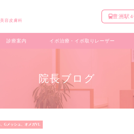
豊洲駅
 美容皮膚科
診療案内
イボ治療・
イボ取りレーザー
院長ブログ
)、Gメッシュ、オメガVL