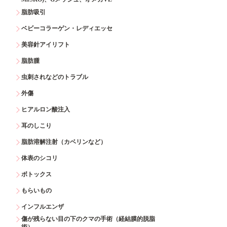
脂肪吸引
ベビーコラーゲン・レディエッセ
美容針アイリフト
脂肪腫
虫刺されなどのトラブル
外傷
ヒアルロン酸注入
耳のしこり
脂肪溶解注射（カベリンなど）
体表のシコリ
ボトックス
もらいもの
インフルエンザ
傷が残らない目の下のクマの手術（経結膜的脱脂
術）