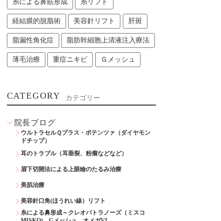
糸による鼻筋形成
糸リフト
経結膜的脱脂術
美容針リフト
肝斑
脂漏性角化症
脂肪幹細胞上清液注入療法
薄毛治療
重症ニキビ
Ｇメッシュ
CATEGORY
カテゴリー
院長ブログ
ウルトラセルＱプラス・ポテンツァ（ダイヤモン
ドチップ）
耳のトラブル（耳垂裂、粉瘤などなど）
眉下切開法による上眼瞼のたるみ治療
美肌治療
美容針口角(ほうれい線）リフト
糸による鼻形成～クレオパトラノーズ（ミスコ
MISKO)、Gメッシュ、オメガVL