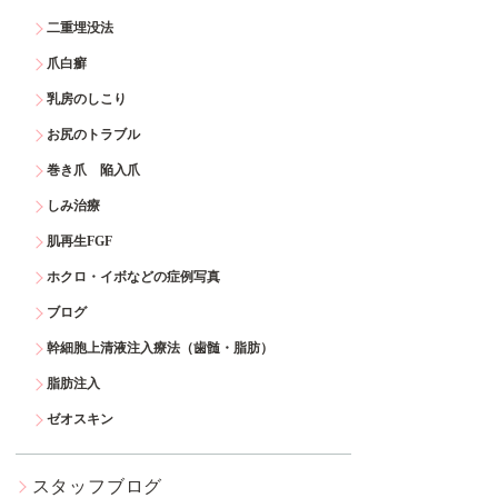
二重埋没法
爪白癬
乳房のしこり
お尻のトラブル
巻き爪 陥入爪
しみ治療
肌再生FGF
ホクロ・イボなどの症例写真
ブログ
幹細胞上清液注入療法（歯髄・脂肪）
脂肪注入
ゼオスキン
スタッフブログ