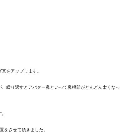
写真をアップします。
が、繰り返すとアバター鼻といって鼻根部がどんどん太くなっ
す。
処置をさせて頂きました。