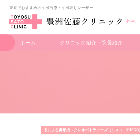
東京でおすすめのイボ治療・イボ取りレーザー
外科
ホーム
クリニック紹介・
院長紹介
糸による鼻形成～クレオパトラノーズ（ミスコ MISKO