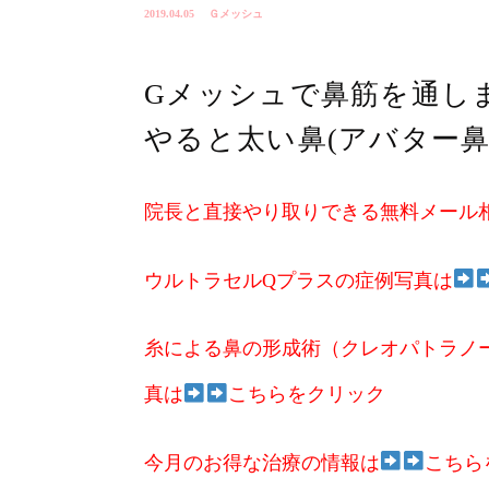
2019.04.05
Ｇメッシュ
Gメッシュで鼻筋を通し
やると太い鼻(アバター
院長と直接やり取りできる無料メール
ウルトラセルQプラスの症例写真は
糸による鼻の形成術（クレオパトラノー
真は
こちらをクリック
今月のお得な治療の情報は
こちら