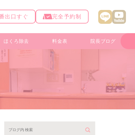
4番出口すぐ
完全予約制
ほくろ除去
料金表
院長ブログ