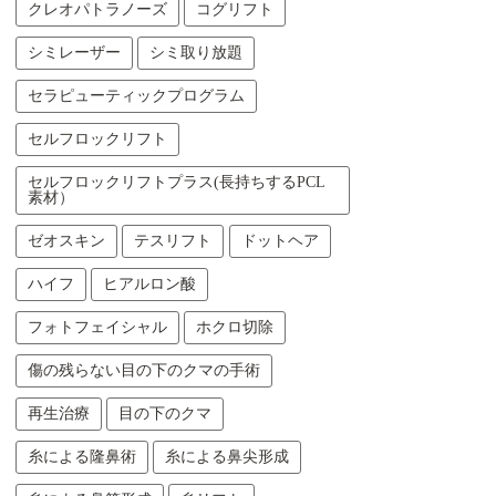
クレオパトラノーズ
コグリフト
シミレーザー
シミ取り放題
セラピューティックプログラム
セルフロックリフト
セルフロックリフトプラス(長持ちするPCL
素材）
ゼオスキン
テスリフト
ドットヘア
ハイフ
ヒアルロン酸
フォトフェイシャル
ホクロ切除
傷の残らない目の下のクマの手術
再生治療
目の下のクマ
糸による隆鼻術
糸による鼻尖形成