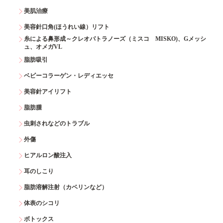
美肌治療
美容針口角(ほうれい線）リフト
糸による鼻形成～クレオパトラノーズ（ミスコ MISKO)、Gメッシ
ュ、オメガVL
脂肪吸引
ベビーコラーゲン・レディエッセ
美容針アイリフト
脂肪腫
虫刺されなどのトラブル
外傷
ヒアルロン酸注入
耳のしこり
脂肪溶解注射（カベリンなど）
体表のシコリ
ボトックス