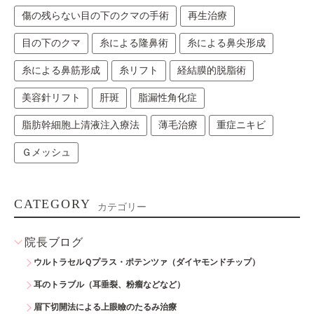
傷の残らない目の下のクマの手術
再生治療
目の下のクマ
糸による隆鼻術
糸による鼻尖形成
糸による鼻筋形成
糸リフト
経結膜的脱脂術
美容針リフト
肝斑
脂漏性角化症
脂肪幹細胞上清液注入療法
薄毛治療
重症ニキビ
Ｇメッシュ
CATEGORY
カテゴリー
院長ブログ
ウルトラセルＱプラス・ポテンツァ（ダイヤモンドチップ）
耳のトラブル（耳垂裂、粉瘤などなど）
眉下切開法による上眼瞼のたるみ治療