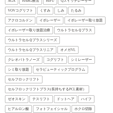
AGA
HARG療法
HIFU
Qスイッチレーザー
VOVコグリフト
くすみ
しみ
たるみ
アクロコルドン
イボレーザー
イボレーザー取り放題
イボレーザー取り放題治療
ウルトラセルＱプラス
ウルトラセルＱプラスシリーズ
ウルトラセルＱプラスリニア
オメガVL
クレオパトラノーズ
コグリフト
シミレーザー
シミ取り放題
セラピューティックプログラム
セルフロックリフト
セルフロックリフトプラス(長持ちするPCL素材）
ゼオスキン
テスリフト
ドットヘア
ハイフ
ヒアルロン酸
フォトフェイシャル
ホクロ切除