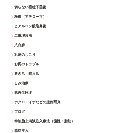
切らない眼瞼下垂術
粉瘤（アテローマ）
ヒアルロン酸隆鼻術
二重埋没法
爪白癬
乳房のしこり
お尻のトラブル
巻き爪 陥入爪
しみ治療
肌再生FGF
ホクロ・イボなどの症例写真
ブログ
幹細胞上清液注入療法（歯髄・脂肪）
脂肪注入