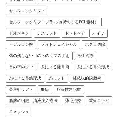
セルフロックリフト
セルフロックリフトプラス(長持ちするPCL素材）
ゼオスキン
テスリフト
ドットヘア
ハイフ
ヒアルロン酸
フォトフェイシャル
ホクロ切除
傷の残らない目の下のクマの手術
再生治療
目の下のクマ
糸による隆鼻術
糸による鼻尖形成
糸による鼻筋形成
糸リフト
経結膜的脱脂術
美容針リフト
肝斑
脂漏性角化症
脂肪幹細胞上清液注入療法
薄毛治療
重症ニキビ
Ｇメッシュ