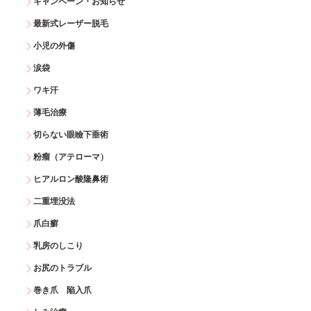
キャンペーン・お知らせ
最新式レーザー脱毛
小児の外傷
涙袋
ワキ汗
薄毛治療
切らない眼瞼下垂術
粉瘤（アテローマ）
ヒアルロン酸隆鼻術
二重埋没法
爪白癬
乳房のしこり
お尻のトラブル
巻き爪 陥入爪