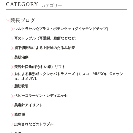
CATEGORY
カテゴリー
院長ブログ
ウルトラセルＱプラス・ポテンツァ（ダイヤモンドチップ）
耳のトラブル（耳垂裂、粉瘤などなど）
眉下切開法による上眼瞼のたるみ治療
美肌治療
美容針口角(ほうれい線）リフト
糸による鼻形成～クレオパトラノーズ（ミスコ MISKO)、Gメッシ
ュ、オメガVL
脂肪吸引
ベビーコラーゲン・レディエッセ
美容針アイリフト
脂肪腫
虫刺されなどのトラブル