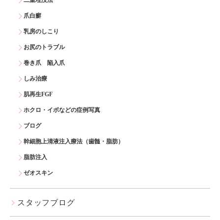
二重埋没法
爪白癬
乳房のしこり
お尻のトラブル
巻き爪 陥入爪
しみ治療
肌再生FGF
ホクロ・イボなどの症例写真
ブログ
幹細胞上清液注入療法（歯髄・脂肪）
脂肪注入
ゼオスキン
スタッフブログ