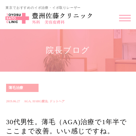
東京でおすすめのイボ治療・イボ取りレーザー
院長ブログ
薄毛治療
2019.06.27
AGA
,
HARG療法
,
ドットヘア
30代男性。薄毛（AGA)治療で1年半で
ここまで改善。いい感じですね。