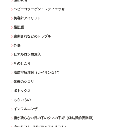
脂肪吸引
ベビーコラーゲン・レディエッセ
美容針アイリフト
脂肪腫
虫刺されなどのトラブル
外傷
ヒアルロン酸注入
耳のしこり
脂肪溶解注射（カベリンなど）
体表のシコリ
ボトックス
もらいもの
インフルエンザ
傷が残らない目の下のクマの手術（経結膜的脱脂術）