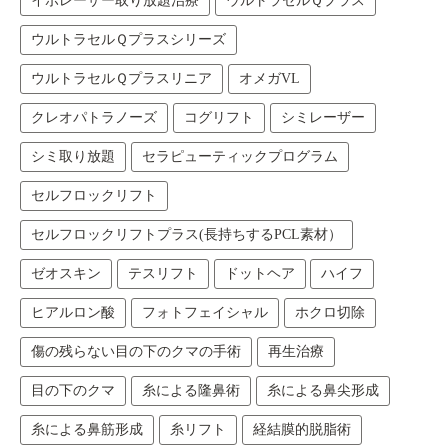
イボレーザー取り放題治療
ウルトラセルＱプラス
ウルトラセルＱプラスシリーズ
ウルトラセルＱプラスリニア
オメガVL
クレオパトラノーズ
コグリフト
シミレーザー
シミ取り放題
セラピューティックプログラム
セルフロックリフト
セルフロックリフトプラス(長持ちするPCL素材）
ゼオスキン
テスリフト
ドットヘア
ハイフ
ヒアルロン酸
フォトフェイシャル
ホクロ切除
傷の残らない目の下のクマの手術
再生治療
目の下のクマ
糸による隆鼻術
糸による鼻尖形成
糸による鼻筋形成
糸リフト
経結膜的脱脂術