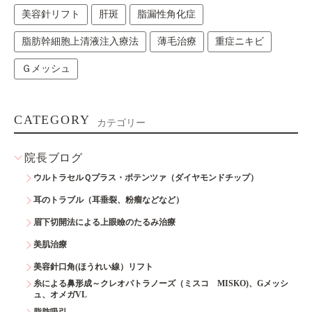
美容針リフト
肝斑
脂漏性角化症
脂肪幹細胞上清液注入療法
薄毛治療
重症ニキビ
Ｇメッシュ
CATEGORY
カテゴリー
院長ブログ
ウルトラセルＱプラス・ポテンツァ（ダイヤモンドチップ）
耳のトラブル（耳垂裂、粉瘤などなど）
眉下切開法による上眼瞼のたるみ治療
美肌治療
美容針口角(ほうれい線）リフト
糸による鼻形成～クレオパトラノーズ（ミスコ MISKO)、Gメッシ
ュ、オメガVL