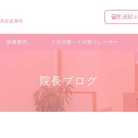
豊洲駅
 美容皮膚科
診療案内
イボ治療・
イボ取りレーザー
院長ブログ