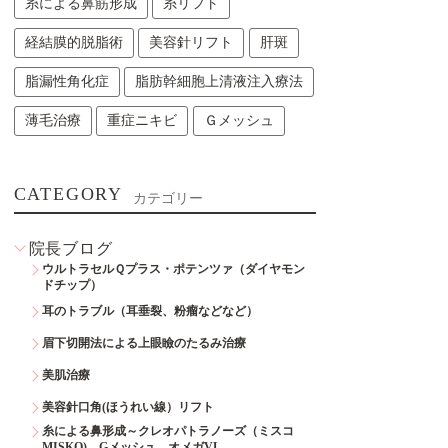
糸による鼻筋形成
糸リフト
経結膜的脱脂術
美容針リフト
肝斑
脂漏性角化症
脂肪幹細胞上清液注入療法
薄毛治療
重症ニキビ
Ｇメッシュ
CATEGORY
カテゴリー
院長ブログ
ウルトラセルＱプラス・ポテンツァ（ダイヤモン
ドチップ）
耳のトラブル（耳垂裂、粉瘤などなど）
眉下切開法による上眼瞼のたるみ治療
美肌治療
美容針口角(ほうれい線）リフト
糸による鼻形成～クレオパトラノーズ（ミスコ
MISKO)、Gメッシュ、オメガVL