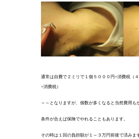
通常は自費で２ミリで１個５０００円+消費税（
+消費税）
～～となりますが、個数が多くなると当然費用も
条件が合えば保険でやれることもあります。
その時は１回の負担額が１～３万円前後で済みま