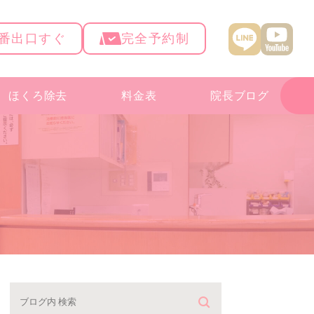
4番出口すぐ
完全予約制
ほくろ除去
料金表
院長ブログ