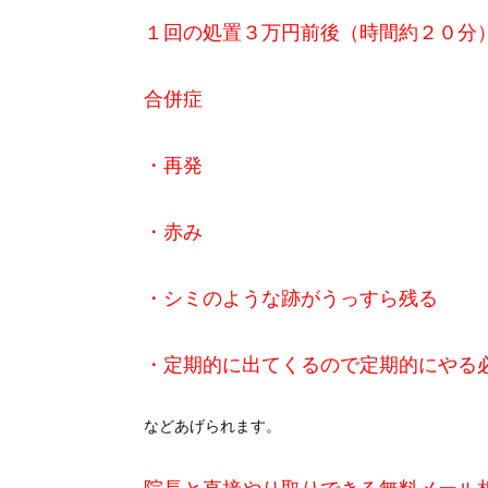
１回の処置３万円前後（時間約２０分
合併症
・再発
・赤み
・シミのような跡がうっすら残る
・定期的に出てくるので定期的にやる
などあげられます。