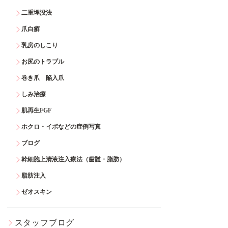
二重埋没法
爪白癬
乳房のしこり
お尻のトラブル
巻き爪 陥入爪
しみ治療
肌再生FGF
ホクロ・イボなどの症例写真
ブログ
幹細胞上清液注入療法（歯髄・脂肪）
脂肪注入
ゼオスキン
スタッフブログ