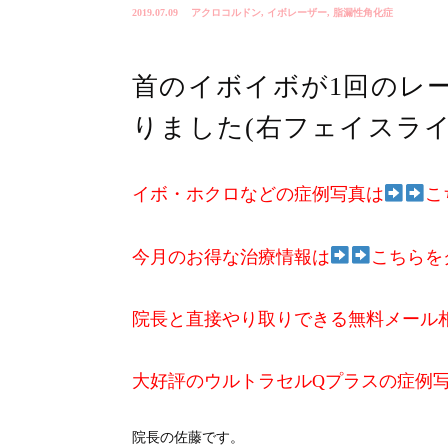
2019.07.09
アクロコルドン
,
イボレーザー
,
脂漏性角化症
首のイボイボが1回のレ
りました(右フェイスラ
イボ・ホクロなどの症例写真は
こ
今月のお得な治療情報は
こちらを
院長と直接やり取りできる無料メール
大好評のウルトラセルQプラスの症例
院長の佐藤です。