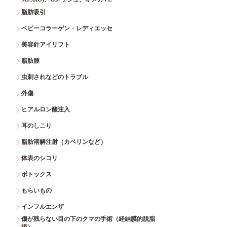
脂肪吸引
ベビーコラーゲン・レディエッセ
美容針アイリフト
脂肪腫
虫刺されなどのトラブル
外傷
ヒアルロン酸注入
耳のしこり
脂肪溶解注射（カベリンなど）
体表のシコリ
ボトックス
もらいもの
インフルエンザ
傷が残らない目の下のクマの手術（経結膜的脱脂
術）