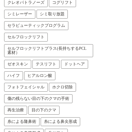
クレオパトラノーズ
コグリフト
シミレーザー
シミ取り放題
セラピューティックプログラム
セルフロックリフト
セルフロックリフトプラス(長持ちするPCL
素材）
ゼオスキン
テスリフト
ドットヘア
ハイフ
ヒアルロン酸
フォトフェイシャル
ホクロ切除
傷の残らない目の下のクマの手術
再生治療
目の下のクマ
糸による隆鼻術
糸による鼻尖形成