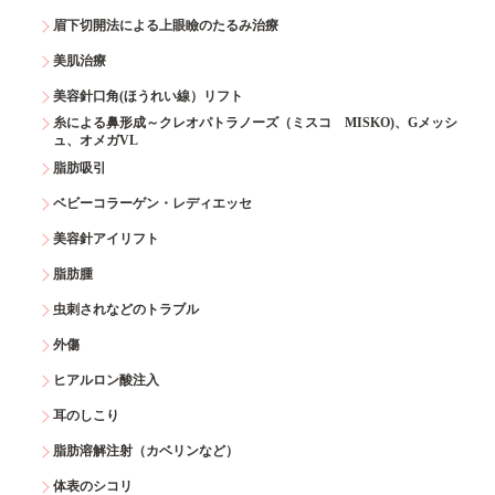
眉下切開法による上眼瞼のたるみ治療
美肌治療
美容針口角(ほうれい線）リフト
糸による鼻形成～クレオパトラノーズ（ミスコ MISKO)、Gメッシ
ュ、オメガVL
脂肪吸引
ベビーコラーゲン・レディエッセ
美容針アイリフト
脂肪腫
虫刺されなどのトラブル
外傷
ヒアルロン酸注入
耳のしこり
脂肪溶解注射（カベリンなど）
体表のシコリ