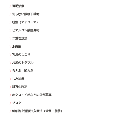
薄毛治療
切らない眼瞼下垂術
粉瘤（アテローマ）
ヒアルロン酸隆鼻術
二重埋没法
爪白癬
乳房のしこり
お尻のトラブル
巻き爪 陥入爪
しみ治療
肌再生FGF
ホクロ・イボなどの症例写真
ブログ
幹細胞上清液注入療法（歯髄・脂肪）