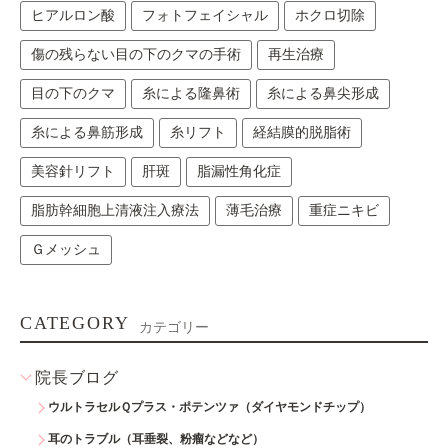
ヒアルロン酸
フォトフェイシャル
ホクロ切除
傷の残らない目の下のクマの手術
再生治療
目の下のクマ
糸による隆鼻術
糸による鼻尖形成
糸による鼻筋形成
糸リフト
経結膜的脱脂術
美容針リフト
肝斑
脂漏性角化症
脂肪幹細胞上清液注入療法
薄毛治療
重症ニキビ
Ｇメッシュ
CATEGORY
カテゴリー
院長ブログ
ウルトラセルＱプラス・ポテンツァ（ダイヤモンドチップ）
耳のトラブル（耳垂裂、粉瘤などなど）