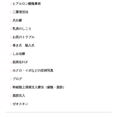
ヒアルロン酸隆鼻術
二重埋没法
爪白癬
乳房のしこり
お尻のトラブル
巻き爪 陥入爪
しみ治療
肌再生FGF
ホクロ・イボなどの症例写真
ブログ
幹細胞上清液注入療法（歯髄・脂肪）
脂肪注入
ゼオスキン