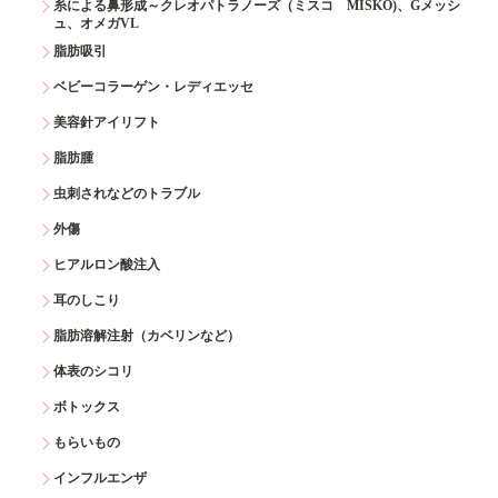
糸による鼻形成～クレオパトラノーズ（ミスコ MISKO)、Gメッシ
ュ、オメガVL
脂肪吸引
ベビーコラーゲン・レディエッセ
美容針アイリフト
脂肪腫
虫刺されなどのトラブル
外傷
ヒアルロン酸注入
耳のしこり
脂肪溶解注射（カベリンなど）
体表のシコリ
ボトックス
もらいもの
インフルエンザ