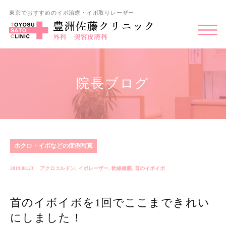
東京でおすすめのイボ治療・イボ取りレーザー
院長ブログ
ホクロ・イボなどの症例写真
2019.08.23
アクロコルドン
,
イボレーザー
,
軟線維腫
,
首のイボイボ
首のイボイボを1回でここまできれい
にしました！