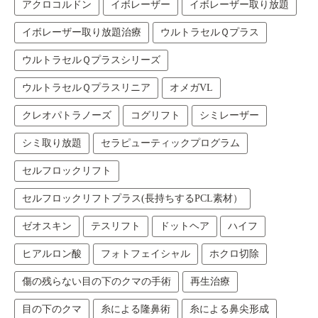
アクロコルドン
イボレーザー
イボレーザー取り放題
イボレーザー取り放題治療
ウルトラセルＱプラス
ウルトラセルＱプラスシリーズ
ウルトラセルＱプラスリニア
オメガVL
クレオパトラノーズ
コグリフト
シミレーザー
シミ取り放題
セラピューティックプログラム
セルフロックリフト
セルフロックリフトプラス(長持ちするPCL素材）
ゼオスキン
テスリフト
ドットヘア
ハイフ
ヒアルロン酸
フォトフェイシャル
ホクロ切除
傷の残らない目の下のクマの手術
再生治療
目の下のクマ
糸による隆鼻術
糸による鼻尖形成