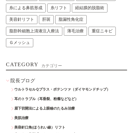
糸による鼻筋形成
糸リフト
経結膜的脱脂術
美容針リフト
肝斑
脂漏性角化症
脂肪幹細胞上清液注入療法
薄毛治療
重症ニキビ
Ｇメッシュ
CATEGORY
カテゴリー
院長ブログ
ウルトラセルＱプラス・ポテンツァ（ダイヤモンドチップ）
耳のトラブル（耳垂裂、粉瘤などなど）
眉下切開法による上眼瞼のたるみ治療
美肌治療
美容針口角(ほうれい線）リフト