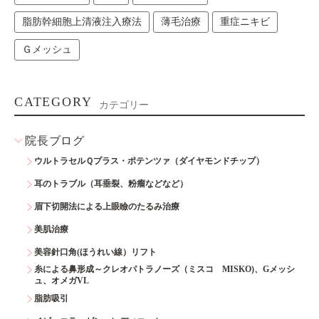
脂肪幹細胞上清液注入療法
薄毛治療
重症ニキビ
Ｇメッシュ
CATEGORY
カテゴリー
院長ブログ
ウルトラセルＱプラス・ポテンツァ（ダイヤモンドチップ）
耳のトラブル（耳垂裂、粉瘤などなど）
眉下切開法による上眼瞼のたるみ治療
美肌治療
美容針口角(ほうれい線）リフト
糸による鼻形成～クレオパトラノーズ（ミスコ MISKO)、Gメッシ
ュ、オメガVL
脂肪吸引