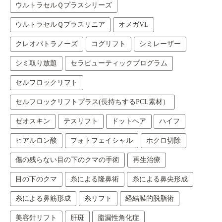
ウルトラセルＱプラスシリーズ
ウルトラセルＱプラスリニア
オメガVL
クレオパトラノーズ
コグリフト
シミレーザー
シミ取り放題
セラピューティックプログラム
セルフロックリフト
セルフロックリフトプラス(長持ちするPCL素材）
ゼオスキン
テスリフト
ドットヘア
ハイフ
ヒアルロン酸
フォトフェイシャル
ホクロ切除
傷の残らない目の下のクマの手術
再生治療
目の下のクマ
糸による隆鼻術
糸による鼻尖形成
糸による鼻筋形成
糸リフト
経結膜的脱脂術
美容針リフト
肝斑
脂漏性角化症