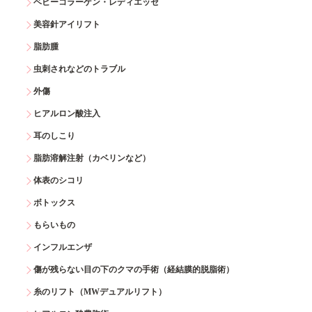
ベビーコラーゲン・レディエッセ
美容針アイリフト
脂肪腫
虫刺されなどのトラブル
外傷
ヒアルロン酸注入
耳のしこり
脂肪溶解注射（カベリンなど）
体表のシコリ
ボトックス
もらいもの
インフルエンザ
傷が残らない目の下のクマの手術（経結膜的脱脂術）
糸のリフト（MWデュアルリフト）