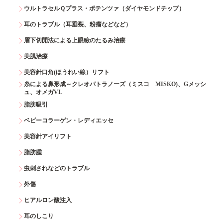
ウルトラセルＱプラス・ポテンツァ（ダイヤモンドチップ）
耳のトラブル（耳垂裂、粉瘤などなど）
眉下切開法による上眼瞼のたるみ治療
美肌治療
美容針口角(ほうれい線）リフト
糸による鼻形成～クレオパトラノーズ（ミスコ MISKO)、Gメッシ
ュ、オメガVL
脂肪吸引
ベビーコラーゲン・レディエッセ
美容針アイリフト
脂肪腫
虫刺されなどのトラブル
外傷
ヒアルロン酸注入
耳のしこり