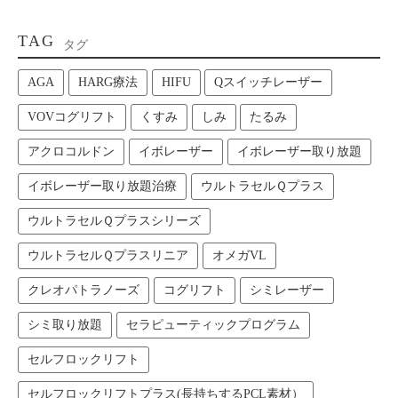
TAG
タグ
AGA
HARG療法
HIFU
Qスイッチレーザー
VOVコグリフト
くすみ
しみ
たるみ
アクロコルドン
イボレーザー
イボレーザー取り放題
イボレーザー取り放題治療
ウルトラセルＱプラス
ウルトラセルＱプラスシリーズ
ウルトラセルＱプラスリニア
オメガVL
クレオパトラノーズ
コグリフト
シミレーザー
シミ取り放題
セラピューティックプログラム
セルフロックリフト
セルフロックリフトプラス(長持ちするPCL素材）