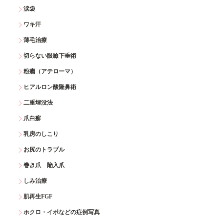
涙袋
ワキ汗
薄毛治療
切らない眼瞼下垂術
粉瘤（アテローマ）
ヒアルロン酸隆鼻術
二重埋没法
爪白癬
乳房のしこり
お尻のトラブル
巻き爪 陥入爪
しみ治療
肌再生FGF
ホクロ・イボなどの症例写真