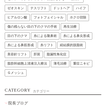
ゼオスキン
テスリフト
ドットヘア
ハイフ
ヒアルロン酸
フォトフェイシャル
ホクロ切除
傷の残らない目の下のクマの手術
再生治療
目の下のクマ
糸による隆鼻術
糸による鼻尖形成
糸による鼻筋形成
糸リフト
経結膜的脱脂術
美容針リフト
肝斑
脂漏性角化症
脂肪幹細胞上清液注入療法
薄毛治療
重症ニキビ
Ｇメッシュ
CATEGORY
カテゴリー
院長ブログ