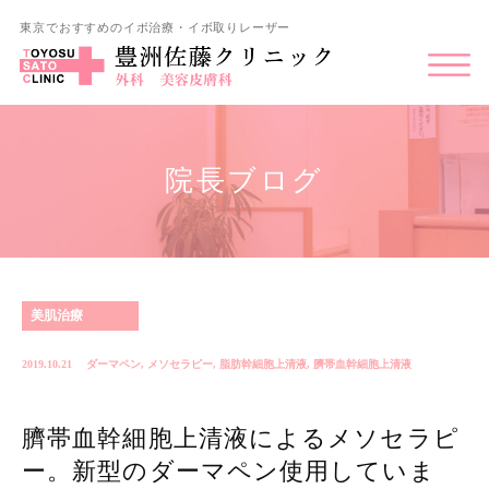
東京でおすすめのイボ治療・イボ取りレーザー
院長ブログ
美肌治療
2019.10.21
ダーマペン
,
メソセラピー
,
脂肪幹細胞上清液
,
臍帯血幹細胞上清液
臍帯血幹細胞上清液によるメソセラピ
ー。新型のダーマペン使用していま