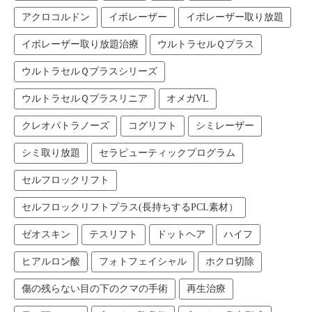
アクロコルドン
イボレーザー
イボレーザー取り放題
イボレーザー取り放題治療
ウルトラセルＱプラス
ウルトラセルＱプラスシリーズ
ウルトラセルＱプラスリニア
オメガVL
クレオパトラノーズ
コグリフト
シミレーザー
シミ取り放題
セラピューティックプログラム
セルフロックリフト
セルフロックリフトプラス(長持ちするPCL素材）
ゼオスキン
テスリフト
ドットヘア
ハイフ
ヒアルロン酸
フォトフェイシャル
ホクロ切除
傷の残らない目の下のクマの手術
再生治療