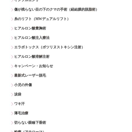
傷が残らない目の下のクマの手術（経結膜的脱脂術）
糸のリフト（MWデュアルリフト）
ヒアルロン酸豊胸術
ヒアルロン酸注入療法
エラボトックス（ボツリヌストキシン注射）
ヒアルロン酸溶解注射
キャンペーン・お知らせ
最新式レーザー脱毛
小児の外傷
涙袋
ワキ汗
薄毛治療
切らない眼瞼下垂術
粉瘤（アテローマ）