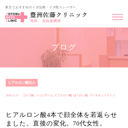
東京でおすすめのイボ治療・イボ取りレーザー
ブログ
ヒアルロン酸注入
2019.11.11
ゴルゴ線
,
ジュビダーム
,
ヒアルロン酸
,
ほうれい線
,
マリオネットライン
ヒアルロン酸4本で顔全体を若返らせ
ました。直後の変化。70代女性。