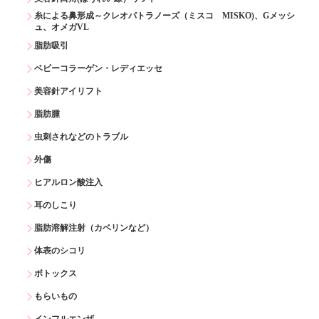
糸による鼻形成～クレオパトラノーズ（ミスコ MISKO)、Gメッシ
ュ、オメガVL
脂肪吸引
ベビーコラーゲン・レディエッセ
美容針アイリフト
脂肪腫
虫刺されなどのトラブル
外傷
ヒアルロン酸注入
耳のしこり
脂肪溶解注射（カベリンなど）
体表のシコリ
ボトックス
もらいもの
インフルエンザ