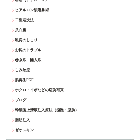
ヒアルロン酸隆鼻術
二重埋没法
爪白癬
乳房のしこり
お尻のトラブル
巻き爪 陥入爪
しみ治療
肌再生FGF
ホクロ・イボなどの症例写真
ブログ
幹細胞上清液注入療法（歯髄・脂肪）
脂肪注入
ゼオスキン