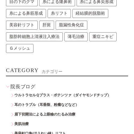
目の下のクマ
糸による隆鼻術
糸による鼻尖形成
糸による鼻筋形成
糸リフト
経結膜的脱脂術
美容針リフト
肝斑
脂漏性角化症
脂肪幹細胞上清液注入療法
薄毛治療
重症ニキビ
Ｇメッシュ
CATEGORY
カテゴリー
院長ブログ
ウルトラセルＱプラス・ポテンツァ（ダイヤモンドチップ）
耳のトラブル（耳垂裂、粉瘤などなど）
眉下切開法による上眼瞼のたるみ治療
美肌治療
美容針口角(ほうれい線）リフト