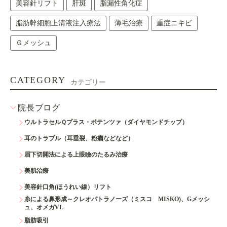
美容針リフト
肝斑
脂漏性角化症
脂肪幹細胞上清液注入療法
薄毛治療
重症ニキビ
Ｇメッシュ
CATEGORY
カテゴリー
院長ブログ
ウルトラセルＱプラス・ポテンツァ（ダイヤモンドチップ）
耳のトラブル（耳垂裂、粉瘤などなど）
眉下切開法による上眼瞼のたるみ治療
美肌治療
美容針口角(ほうれい線）リフト
糸による鼻形成～クレオパトラノーズ（ミスコ MISKO)、Gメッシ
ュ、オメガVL
脂肪吸引