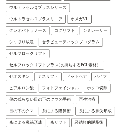
ウルトラセルＱプラスシリーズ
ウルトラセルＱプラスリニア
オメガVL
クレオパトラノーズ
コグリフト
シミレーザー
シミ取り放題
セラピューティックプログラム
セルフロックリフト
セルフロックリフトプラス(長持ちするPCL素材）
ゼオスキン
テスリフト
ドットヘア
ハイフ
ヒアルロン酸
フォトフェイシャル
ホクロ切除
傷の残らない目の下のクマの手術
再生治療
目の下のクマ
糸による隆鼻術
糸による鼻尖形成
糸による鼻筋形成
糸リフト
経結膜的脱脂術