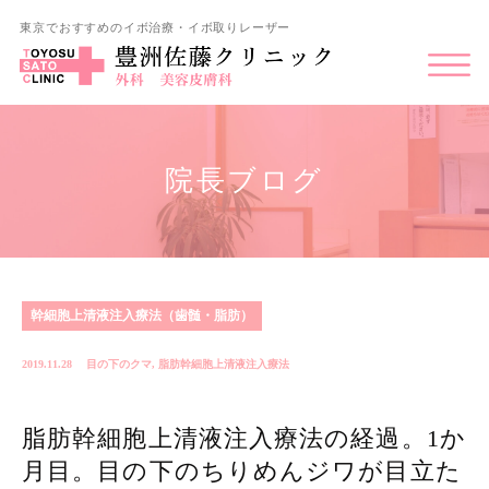
東京でおすすめのイボ治療・イボ取りレーザー
院長ブログ
幹細胞上清液注入療法（歯髄・脂肪）
2019.11.28
目の下のクマ
,
脂肪幹細胞上清液注入療法
脂肪幹細胞上清液注入療法の経過。1か
月目。目の下のちりめんジワが目立た