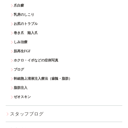
爪白癬
乳房のしこり
お尻のトラブル
巻き爪 陥入爪
しみ治療
肌再生FGF
ホクロ・イボなどの症例写真
ブログ
幹細胞上清液注入療法（歯髄・脂肪）
脂肪注入
ゼオスキン
スタッフブログ