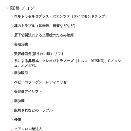
院長ブログ
ウルトラセルＱプラス・ポテンツァ（ダイヤモンドチップ）
耳のトラブル（耳垂裂、粉瘤などなど）
眉下切開法による上眼瞼のたるみ治療
美肌治療
美容針口角(ほうれい線）リフト
糸による鼻形成～クレオパトラノーズ（ミスコ MISKO)、Gメッシ
ュ、オメガVL
脂肪吸引
ベビーコラーゲン・レディエッセ
美容針アイリフト
脂肪腫
虫刺されなどのトラブル
外傷
ヒアルロン酸注入