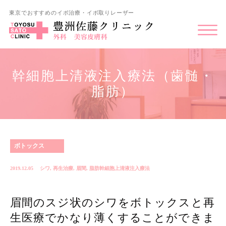
東京でおすすめのイボ治療・イボ取りレーザー
幹細胞上清液注入療法（歯髄・
脂肪）
ボトックス
2019.12.05
シワ
,
再生治療
,
眉間
,
脂肪幹細胞上清液注入療法
眉間のスジ状のシワをボトックスと再
生医療でかなり薄くすることができま