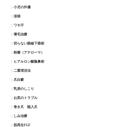
小児の外傷
涙袋
ワキ汗
薄毛治療
切らない眼瞼下垂術
粉瘤（アテローマ）
ヒアルロン酸隆鼻術
二重埋没法
爪白癬
乳房のしこり
お尻のトラブル
巻き爪 陥入爪
しみ治療
肌再生FGF