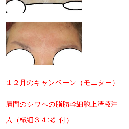
１２月のキャンペーン（モニター）
眉間のシワへの脂肪幹細胞上清液注
入（極細３４G針付）