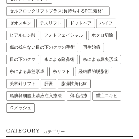
セルフロックリフトプラス(長持ちするPCL素材）
ゼオスキン
テスリフト
ドットヘア
ハイフ
ヒアルロン酸
フォトフェイシャル
ホクロ切除
傷の残らない目の下のクマの手術
再生治療
目の下のクマ
糸による隆鼻術
糸による鼻尖形成
糸による鼻筋形成
糸リフト
経結膜的脱脂術
美容針リフト
肝斑
脂漏性角化症
脂肪幹細胞上清液注入療法
薄毛治療
重症ニキビ
Ｇメッシュ
CATEGORY
カテゴリー