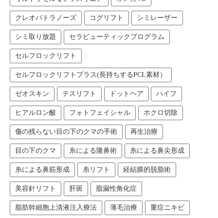
クレオパトラノーズ
コグリフト
シミレーザー
シミ取り放題
セラピューティックプログラム
セルフロックリフト
セルフロックリフトプラス(長持ちするPCL素材）
ゼオスキン
テスリフト
ドットヘア
ハイフ
ヒアルロン酸
フォトフェイシャル
ホクロ切除
傷の残らない目の下のクマの手術
再生治療
目の下のクマ
糸による隆鼻術
糸による鼻尖形成
糸による鼻筋形成
糸リフト
経結膜的脱脂術
美容針リフト
肝斑
脂漏性角化症
脂肪幹細胞上清液注入療法
薄毛治療
重症ニキビ