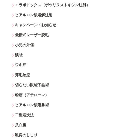
エラボトックス（ボツリヌストキシン注射）
ヒアルロン酸溶解注射
キャンペーン・お知らせ
最新式レーザー脱毛
小児の外傷
涙袋
ワキ汗
薄毛治療
切らない眼瞼下垂術
粉瘤（アテローマ）
ヒアルロン酸隆鼻術
二重埋没法
爪白癬
乳房のしこり