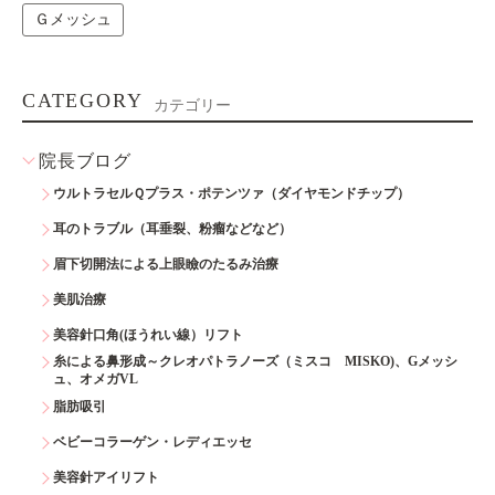
Ｇメッシュ
CATEGORY
カテゴリー
院長ブログ
ウルトラセルＱプラス・ポテンツァ（ダイヤモンドチップ）
耳のトラブル（耳垂裂、粉瘤などなど）
眉下切開法による上眼瞼のたるみ治療
美肌治療
美容針口角(ほうれい線）リフト
糸による鼻形成～クレオパトラノーズ（ミスコ MISKO)、Gメッシ
ュ、オメガVL
脂肪吸引
ベビーコラーゲン・レディエッセ
美容針アイリフト