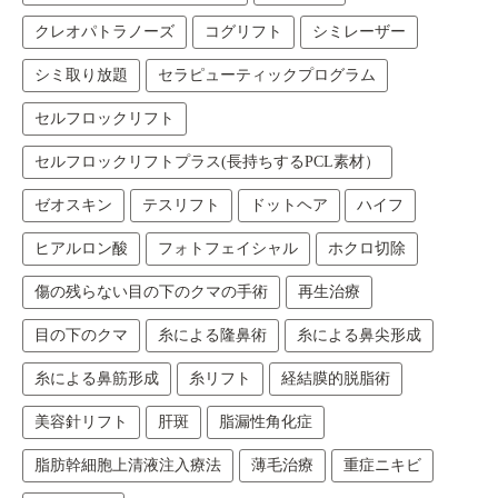
クレオパトラノーズ
コグリフト
シミレーザー
シミ取り放題
セラピューティックプログラム
セルフロックリフト
セルフロックリフトプラス(長持ちするPCL素材）
ゼオスキン
テスリフト
ドットヘア
ハイフ
ヒアルロン酸
フォトフェイシャル
ホクロ切除
傷の残らない目の下のクマの手術
再生治療
目の下のクマ
糸による隆鼻術
糸による鼻尖形成
糸による鼻筋形成
糸リフト
経結膜的脱脂術
美容針リフト
肝斑
脂漏性角化症
脂肪幹細胞上清液注入療法
薄毛治療
重症ニキビ