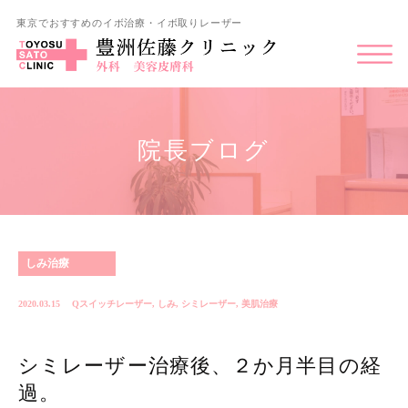
東京でおすすめのイボ治療・イボ取りレーザー
院長ブログ
しみ治療
2020.03.15
Qスイッチレーザー
,
しみ
,
シミレーザー
,
美肌治療
シミレーザー治療後、２か月半目の経
過。