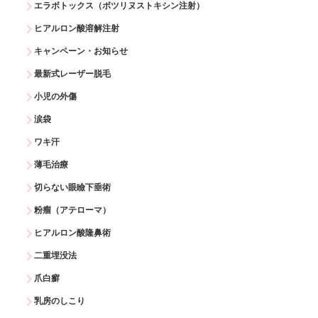
エラボトックス（ボツリヌストキシン注射）
ヒアルロン酸溶解注射
キャンペーン・お知らせ
最新式レーザー脱毛
小児の外傷
涙袋
ワキ汗
薄毛治療
切らない眼瞼下垂術
粉瘤（アテローマ）
ヒアルロン酸隆鼻術
二重埋没法
爪白癬
乳房のしこり