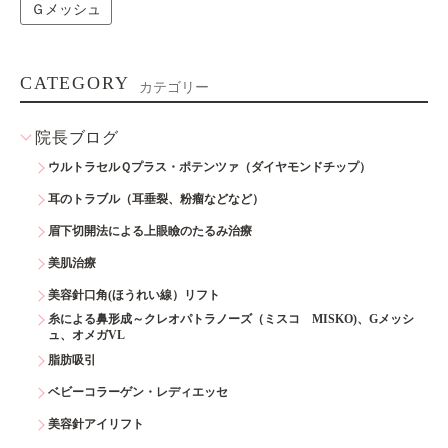
Ｇメッシュ
CATEGORY
カテゴリー
院長ブログ
ウルトラセルＱプラス・ポテンツァ（ダイヤモンドチップ）
耳のトラブル（耳垂裂、粉瘤などなど）
眉下切開法による上眼瞼のたるみ治療
美肌治療
美容針口角(ほうれい線）リフト
糸による鼻形成～クレオパトラノーズ（ミスコ MISKO)、Gメッシ
ュ、オメガVL
脂肪吸引
ベビーコラーゲン・レディエッセ
美容針アイリフト