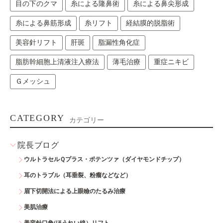
目の下のクマ
糸による隆鼻術
糸による鼻尖形成
糸による鼻筋形成
糸リフト
経結膜的脱脂術
美容針リフト
肝斑
脂漏性角化症
脂肪幹細胞上清液注入療法
薄毛治療
重症ニキビ
Ｇメッシュ
CATEGORY
カテゴリー
院長ブログ
ウルトラセルＱプラス・ポテンツァ（ダイヤモンドチップ）
耳のトラブル（耳垂裂、粉瘤などなど）
眉下切開法による上眼瞼のたるみ治療
美肌治療