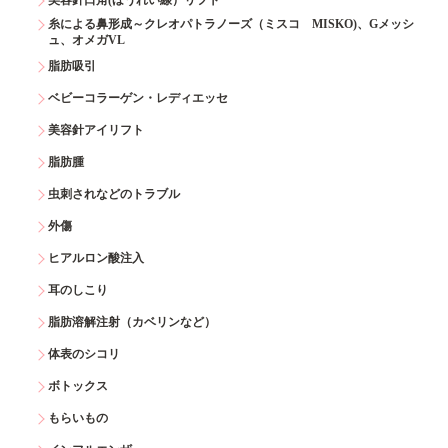
美容針口角(ほうれい線）リフト
糸による鼻形成～クレオパトラノーズ（ミスコ MISKO)、Gメッシ
ュ、オメガVL
脂肪吸引
ベビーコラーゲン・レディエッセ
美容針アイリフト
脂肪腫
虫刺されなどのトラブル
外傷
ヒアルロン酸注入
耳のしこり
脂肪溶解注射（カベリンなど）
体表のシコリ
ボトックス
もらいもの