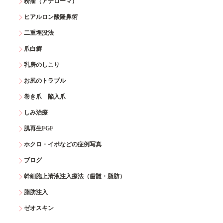
粉瘤（アテローマ）
ヒアルロン酸隆鼻術
二重埋没法
爪白癬
乳房のしこり
お尻のトラブル
巻き爪 陥入爪
しみ治療
肌再生FGF
ホクロ・イボなどの症例写真
ブログ
幹細胞上清液注入療法（歯髄・脂肪）
脂肪注入
ゼオスキン