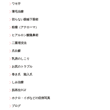
ワキ汗
薄毛治療
切らない眼瞼下垂術
粉瘤（アテローマ）
ヒアルロン酸隆鼻術
二重埋没法
爪白癬
乳房のしこり
お尻のトラブル
巻き爪 陥入爪
しみ治療
肌再生FGF
ホクロ・イボなどの症例写真
ブログ