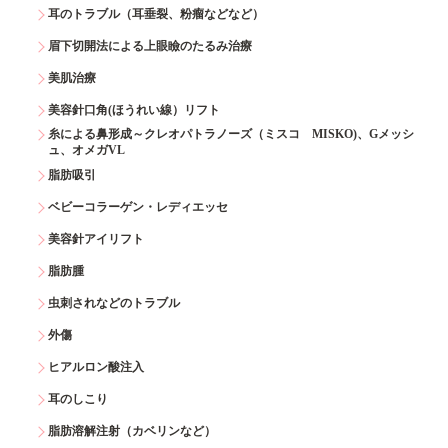
耳のトラブル（耳垂裂、粉瘤などなど）
眉下切開法による上眼瞼のたるみ治療
美肌治療
美容針口角(ほうれい線）リフト
糸による鼻形成～クレオパトラノーズ（ミスコ MISKO)、Gメッシ
ュ、オメガVL
脂肪吸引
ベビーコラーゲン・レディエッセ
美容針アイリフト
脂肪腫
虫刺されなどのトラブル
外傷
ヒアルロン酸注入
耳のしこり
脂肪溶解注射（カベリンなど）