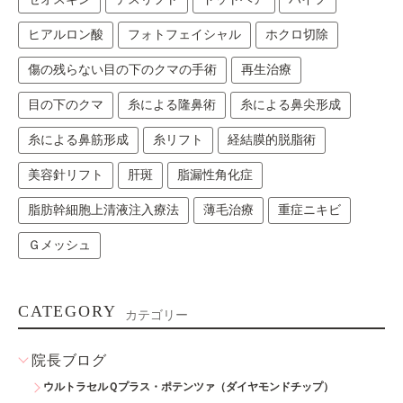
ヒアルロン酸
フォトフェイシャル
ホクロ切除
傷の残らない目の下のクマの手術
再生治療
目の下のクマ
糸による隆鼻術
糸による鼻尖形成
糸による鼻筋形成
糸リフト
経結膜的脱脂術
美容針リフト
肝斑
脂漏性角化症
脂肪幹細胞上清液注入療法
薄毛治療
重症ニキビ
Ｇメッシュ
CATEGORY
カテゴリー
院長ブログ
ウルトラセルＱプラス・ポテンツァ（ダイヤモンドチップ）