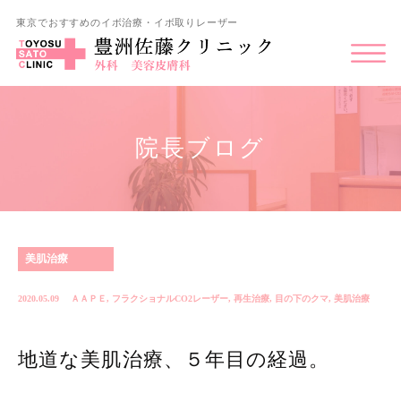
東京でおすすめのイボ治療・イボ取りレーザー
院長ブログ
美肌治療
2020.05.09
ＡＡＰＥ
,
フラクショナルCO2レーザー
,
再生治療
,
目の下のクマ
,
美肌治療
地道な美肌治療、５年目の経過。