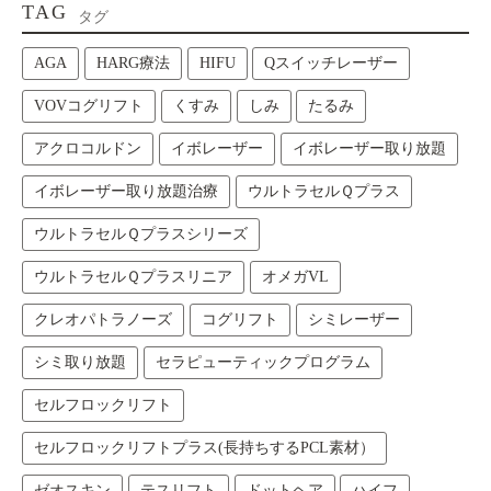
TAG
タグ
AGA
HARG療法
HIFU
Qスイッチレーザー
VOVコグリフト
くすみ
しみ
たるみ
アクロコルドン
イボレーザー
イボレーザー取り放題
イボレーザー取り放題治療
ウルトラセルＱプラス
ウルトラセルＱプラスシリーズ
ウルトラセルＱプラスリニア
オメガVL
クレオパトラノーズ
コグリフト
シミレーザー
シミ取り放題
セラピューティックプログラム
セルフロックリフト
セルフロックリフトプラス(長持ちするPCL素材）
ゼオスキン
テスリフト
ドットヘア
ハイフ