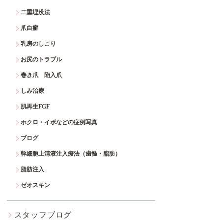
二重埋没法
爪白癬
乳房のしこり
お尻のトラブル
巻き爪 陥入爪
しみ治療
肌再生FGF
ホクロ・イボなどの症例写真
ブログ
幹細胞上清液注入療法（歯髄・脂肪）
脂肪注入
ゼオスキン
スタッフブログ