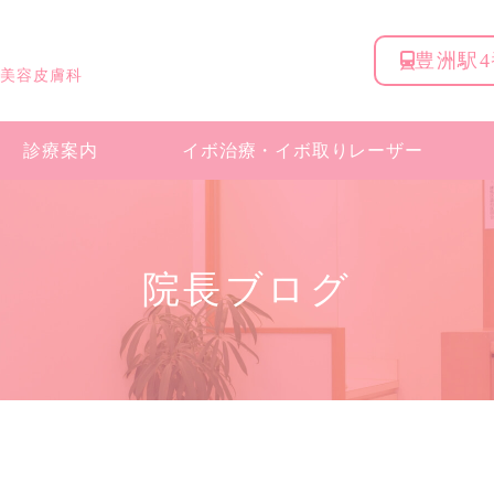
豊洲駅
 美容皮膚科
診療案内
イボ治療・
イボ取りレーザー
院長ブログ