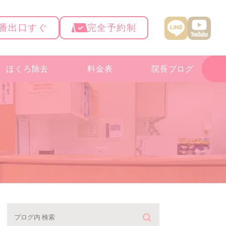
4番出口すぐ
完全予約制
ほくろ除去
料金表
院長ブログ