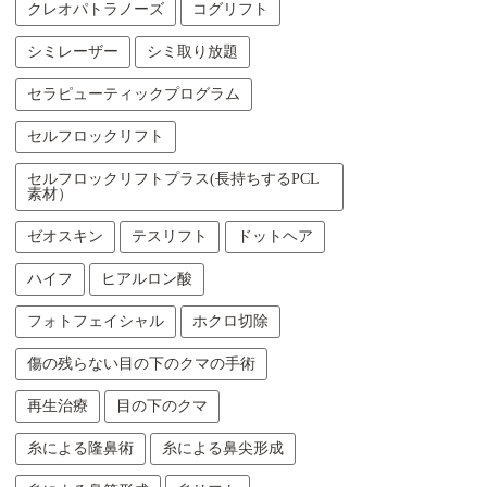
クレオパトラノーズ
コグリフト
シミレーザー
シミ取り放題
セラピューティックプログラム
セルフロックリフト
セルフロックリフトプラス(長持ちするPCL
素材）
ゼオスキン
テスリフト
ドットヘア
ハイフ
ヒアルロン酸
フォトフェイシャル
ホクロ切除
傷の残らない目の下のクマの手術
再生治療
目の下のクマ
糸による隆鼻術
糸による鼻尖形成