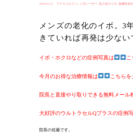
2020.05.12
アクロコルドン
,
イボレーザー
,
老人性のイボ
,
脂漏性角
メンズの老化のイボ。3
きていれば再発は少ない
イボ・ホクロなどの症例写真は
こ
今月のお得な治療情報は
こちらを
院長と直接やり取りできる無料メール
大好評のウルトラセルQプラスの症例
院長の佐藤です。