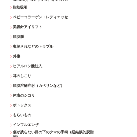
脂肪吸引
ベビーコラーゲン・レディエッセ
美容針アイリフト
脂肪腫
虫刺されなどのトラブル
外傷
ヒアルロン酸注入
耳のしこり
脂肪溶解注射（カベリンなど）
体表のシコリ
ボトックス
もらいもの
インフルエンザ
傷が残らない目の下のクマの手術（経結膜的脱脂
術）