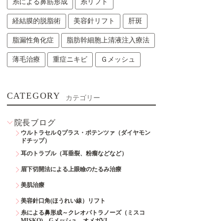
糸による鼻筋形成
糸リフト
経結膜的脱脂術
美容針リフト
肝斑
脂漏性角化症
脂肪幹細胞上清液注入療法
薄毛治療
重症ニキビ
Ｇメッシュ
CATEGORY
カテゴリー
院長ブログ
ウルトラセルＱプラス・ポテンツァ（ダイヤモン
ドチップ）
耳のトラブル（耳垂裂、粉瘤などなど）
眉下切開法による上眼瞼のたるみ治療
美肌治療
美容針口角(ほうれい線）リフト
糸による鼻形成～クレオパトラノーズ（ミスコ
MISKO)、Gメッシュ、オメガVL