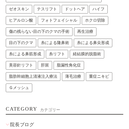
ゼオスキン
テスリフト
ドットヘア
ハイフ
ヒアルロン酸
フォトフェイシャル
ホクロ切除
傷の残らない目の下のクマの手術
再生治療
目の下のクマ
糸による隆鼻術
糸による鼻尖形成
糸による鼻筋形成
糸リフト
経結膜的脱脂術
美容針リフト
肝斑
脂漏性角化症
脂肪幹細胞上清液注入療法
薄毛治療
重症ニキビ
Ｇメッシュ
CATEGORY
カテゴリー
院長ブログ