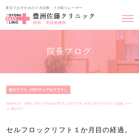
東京でおすすめのイボ治療・イボ取りレーザー
院長ブログ
糸のリフト（MWデュアルリフト）
2020.05.23
HIFU
,
ウルトラセルＱプラス
,
コグリフト
,
セルフロックリフト
,
たるみ
,
ハイ
フ
,
糸リフト
セルフロックリフト１か月目の経過。