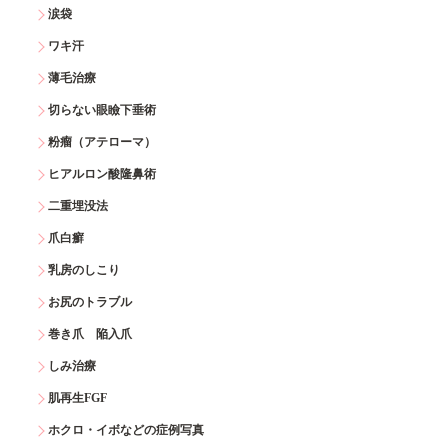
涙袋
ワキ汗
薄毛治療
切らない眼瞼下垂術
粉瘤（アテローマ）
ヒアルロン酸隆鼻術
二重埋没法
爪白癬
乳房のしこり
お尻のトラブル
巻き爪 陥入爪
しみ治療
肌再生FGF
ホクロ・イボなどの症例写真