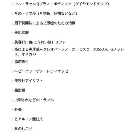
ウルトラセルＱプラス・ポテンツァ（ダイヤモンドチップ）
耳のトラブル（耳垂裂、粉瘤などなど）
眉下切開法による上眼瞼のたるみ治療
美肌治療
美容針口角(ほうれい線）リフト
糸による鼻形成～クレオパトラノーズ（ミスコ MISKO)、Gメッシ
ュ、オメガVL
脂肪吸引
ベビーコラーゲン・レディエッセ
美容針アイリフト
脂肪腫
虫刺されなどのトラブル
外傷
ヒアルロン酸注入
耳のしこり