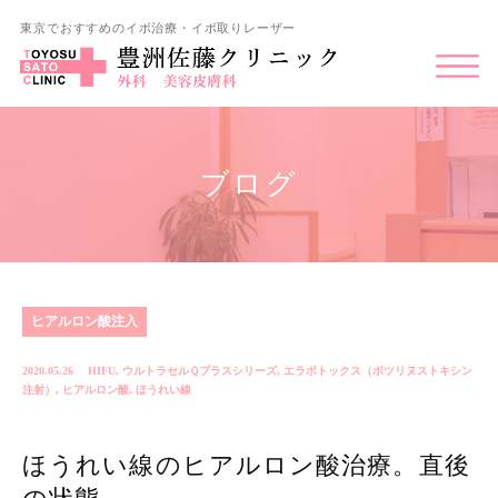
東京でおすすめのイボ治療・イボ取りレーザー
ブログ
ヒアルロン酸注入
2020.05.26
HIFU
,
ウルトラセルＱプラスシリーズ
,
エラボトックス（ボツリヌストキシン
注射）
,
ヒアルロン酸
,
ほうれい線
ほうれい線のヒアルロン酸治療。直後