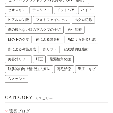
セルフロックリフトプラス(長持ちするPCL素材）
ゼオスキン
テスリフト
ドットヘア
ハイフ
ヒアルロン酸
フォトフェイシャル
ホクロ切除
傷の残らない目の下のクマの手術
再生治療
目の下のクマ
糸による隆鼻術
糸による鼻尖形成
糸による鼻筋形成
糸リフト
経結膜的脱脂術
美容針リフト
肝斑
脂漏性角化症
脂肪幹細胞上清液注入療法
薄毛治療
重症ニキビ
Ｇメッシュ
CATEGORY
カテゴリー
院長ブログ