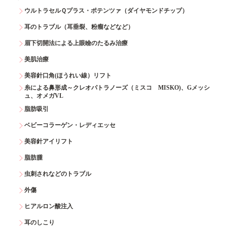
ウルトラセルＱプラス・ポテンツァ（ダイヤモンドチップ）
耳のトラブル（耳垂裂、粉瘤などなど）
眉下切開法による上眼瞼のたるみ治療
美肌治療
美容針口角(ほうれい線）リフト
糸による鼻形成～クレオパトラノーズ（ミスコ MISKO)、Gメッシ
ュ、オメガVL
脂肪吸引
ベビーコラーゲン・レディエッセ
美容針アイリフト
脂肪腫
虫刺されなどのトラブル
外傷
ヒアルロン酸注入
耳のしこり