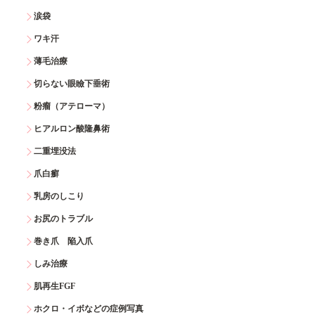
涙袋
ワキ汗
薄毛治療
切らない眼瞼下垂術
粉瘤（アテローマ）
ヒアルロン酸隆鼻術
二重埋没法
爪白癬
乳房のしこり
お尻のトラブル
巻き爪 陥入爪
しみ治療
肌再生FGF
ホクロ・イボなどの症例写真