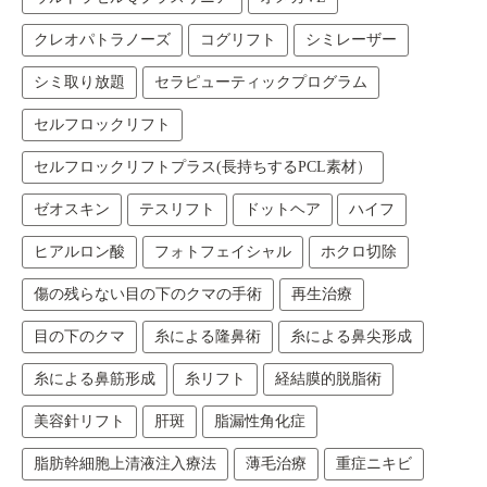
クレオパトラノーズ
コグリフト
シミレーザー
シミ取り放題
セラピューティックプログラム
セルフロックリフト
セルフロックリフトプラス(長持ちするPCL素材）
ゼオスキン
テスリフト
ドットヘア
ハイフ
ヒアルロン酸
フォトフェイシャル
ホクロ切除
傷の残らない目の下のクマの手術
再生治療
目の下のクマ
糸による隆鼻術
糸による鼻尖形成
糸による鼻筋形成
糸リフト
経結膜的脱脂術
美容針リフト
肝斑
脂漏性角化症
脂肪幹細胞上清液注入療法
薄毛治療
重症ニキビ