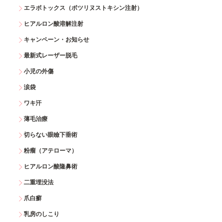
エラボトックス（ボツリヌストキシン注射）
ヒアルロン酸溶解注射
キャンペーン・お知らせ
最新式レーザー脱毛
小児の外傷
涙袋
ワキ汗
薄毛治療
切らない眼瞼下垂術
粉瘤（アテローマ）
ヒアルロン酸隆鼻術
二重埋没法
爪白癬
乳房のしこり