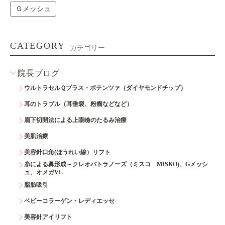
Ｇメッシュ
CATEGORY
カテゴリー
院長ブログ
ウルトラセルＱプラス・ポテンツァ（ダイヤモンドチップ）
耳のトラブル（耳垂裂、粉瘤などなど）
眉下切開法による上眼瞼のたるみ治療
美肌治療
美容針口角(ほうれい線）リフト
糸による鼻形成～クレオパトラノーズ（ミスコ MISKO)、Gメッシ
ュ、オメガVL
脂肪吸引
ベビーコラーゲン・レディエッセ
美容針アイリフト