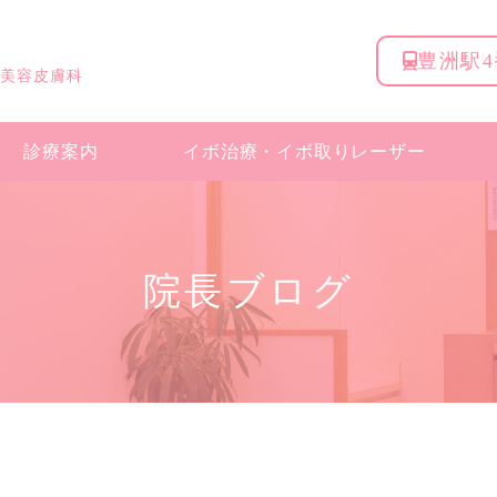
豊洲駅
 美容皮膚科
診療案内
イボ治療・
イボ取りレーザー
院長ブログ