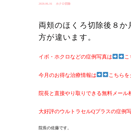
2020.06.16
ホクロ切除
両頬のほくろ切除後８か
方が違います。
イボ・ホクロなどの症例写真は
こ
今月のお得な治療情報は
こちらを
院長と直接やり取りできる無料メール
大好評のウルトラセルQプラスの症例
院長の佐藤です。