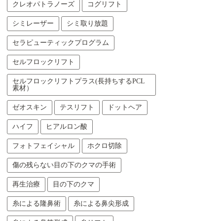
クレオパトラノーズ
コグリフト
シミレーザー
シミ取り放題
セラピューティックプログラム
セルフロックリフト
セルフロックリフトプラス(長持ちするPCL
素材）
ゼオスキン
テスリフト
ドットヘア
ハイフ
ヒアルロン酸
フォトフェイシャル
ホクロ切除
傷の残らない目の下のクマの手術
再生治療
目の下のクマ
糸による隆鼻術
糸による鼻尖形成