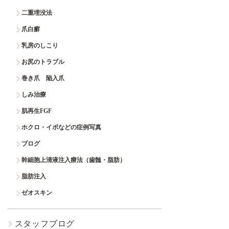
二重埋没法
爪白癬
乳房のしこり
お尻のトラブル
巻き爪 陥入爪
しみ治療
肌再生FGF
ホクロ・イボなどの症例写真
ブログ
幹細胞上清液注入療法（歯髄・脂肪）
脂肪注入
ゼオスキン
スタッフブログ