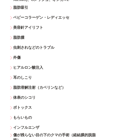
脂肪吸引
ベビーコラーゲン・レディエッセ
美容針アイリフト
脂肪腫
虫刺されなどのトラブル
外傷
ヒアルロン酸注入
耳のしこり
脂肪溶解注射（カベリンなど）
体表のシコリ
ボトックス
もらいもの
インフルエンザ
傷が残らない目の下のクマの手術（経結膜的脱脂
術）