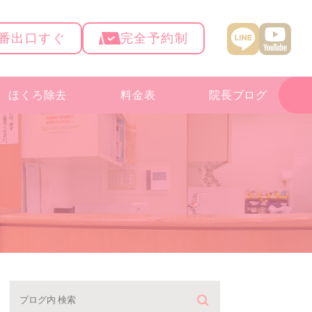
4番出口すぐ
完全予約制
ほくろ除去
料金表
院長ブログ