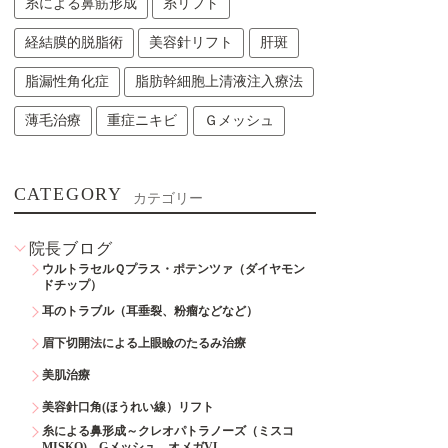
糸による鼻筋形成
糸リフト
経結膜的脱脂術
美容針リフト
肝斑
脂漏性角化症
脂肪幹細胞上清液注入療法
薄毛治療
重症ニキビ
Ｇメッシュ
CATEGORY
カテゴリー
院長ブログ
ウルトラセルＱプラス・ポテンツァ（ダイヤモン
ドチップ）
耳のトラブル（耳垂裂、粉瘤などなど）
眉下切開法による上眼瞼のたるみ治療
美肌治療
美容針口角(ほうれい線）リフト
糸による鼻形成～クレオパトラノーズ（ミスコ
MISKO)、Gメッシュ、オメガVL