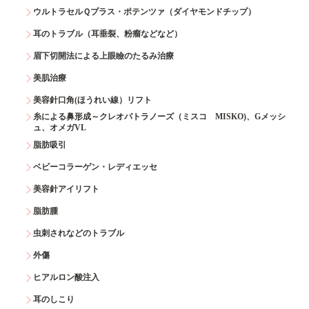
ウルトラセルＱプラス・ポテンツァ（ダイヤモンドチップ）
耳のトラブル（耳垂裂、粉瘤などなど）
眉下切開法による上眼瞼のたるみ治療
美肌治療
美容針口角(ほうれい線）リフト
糸による鼻形成～クレオパトラノーズ（ミスコ MISKO)、Gメッシ
ュ、オメガVL
脂肪吸引
ベビーコラーゲン・レディエッセ
美容針アイリフト
脂肪腫
虫刺されなどのトラブル
外傷
ヒアルロン酸注入
耳のしこり