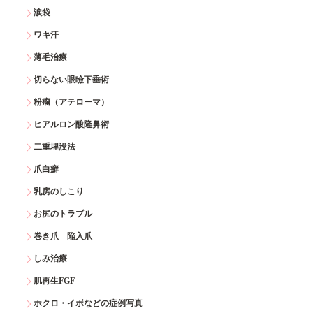
涙袋
ワキ汗
薄毛治療
切らない眼瞼下垂術
粉瘤（アテローマ）
ヒアルロン酸隆鼻術
二重埋没法
爪白癬
乳房のしこり
お尻のトラブル
巻き爪 陥入爪
しみ治療
肌再生FGF
ホクロ・イボなどの症例写真