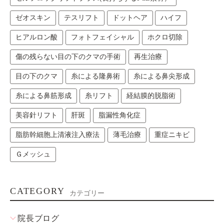
ゼオスキン
テスリフト
ドットヘア
ハイフ
ヒアルロン酸
フォトフェイシャル
ホクロ切除
傷の残らない目の下のクマの手術
再生治療
目の下のクマ
糸による隆鼻術
糸による鼻尖形成
糸による鼻筋形成
糸リフト
経結膜的脱脂術
美容針リフト
肝斑
脂漏性角化症
脂肪幹細胞上清液注入療法
薄毛治療
重症ニキビ
Ｇメッシュ
CATEGORY
カテゴリー
院長ブログ