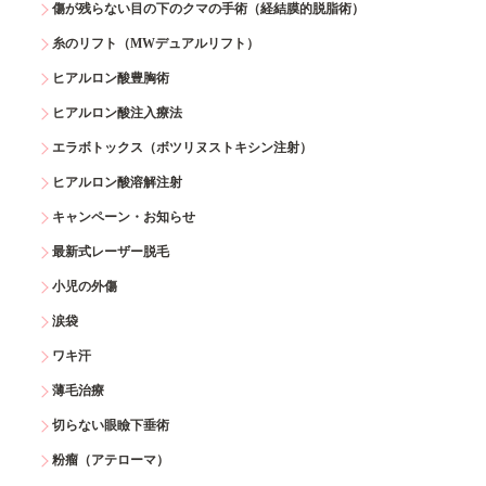
傷が残らない目の下のクマの手術（経結膜的脱脂術）
糸のリフト（MWデュアルリフト）
ヒアルロン酸豊胸術
ヒアルロン酸注入療法
エラボトックス（ボツリヌストキシン注射）
ヒアルロン酸溶解注射
キャンペーン・お知らせ
最新式レーザー脱毛
小児の外傷
涙袋
ワキ汗
薄毛治療
切らない眼瞼下垂術
粉瘤（アテローマ）