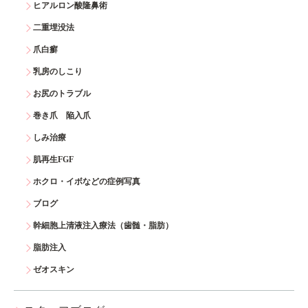
ヒアルロン酸隆鼻術
二重埋没法
爪白癬
乳房のしこり
お尻のトラブル
巻き爪 陥入爪
しみ治療
肌再生FGF
ホクロ・イボなどの症例写真
ブログ
幹細胞上清液注入療法（歯髄・脂肪）
脂肪注入
ゼオスキン