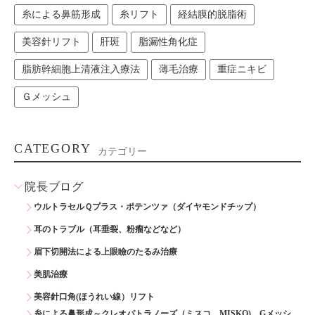
糸による鼻筋形成
糸リフト
経結膜的脱脂術
美容針リフト
肝斑
脂漏性角化症
脂肪幹細胞上清液注入療法
薄毛治療
重症ニキビ
Ｇメッシュ
CATEGORY
カテゴリー
院長ブログ
ウルトラセルＱプラス・ポテンツァ（ダイヤモンドチップ）
耳のトラブル（耳垂裂、粉瘤などなど）
眉下切開法による上眼瞼のたるみ治療
美肌治療
美容針口角(ほうれい線）リフト
糸による鼻形成～クレオパトラノーズ（ミスコ MISKO)、Gメッシ