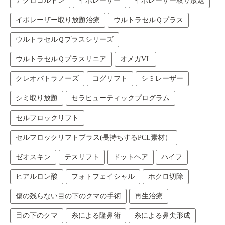
アクロコルドン
イボレーザー
イボレーザー取り放題
イボレーザー取り放題治療
ウルトラセルＱプラス
ウルトラセルＱプラスシリーズ
ウルトラセルＱプラスリニア
オメガVL
クレオパトラノーズ
コグリフト
シミレーザー
シミ取り放題
セラピューティックプログラム
セルフロックリフト
セルフロックリフトプラス(長持ちするPCL素材）
ゼオスキン
テスリフト
ドットヘア
ハイフ
ヒアルロン酸
フォトフェイシャル
ホクロ切除
傷の残らない目の下のクマの手術
再生治療
目の下のクマ
糸による隆鼻術
糸による鼻尖形成