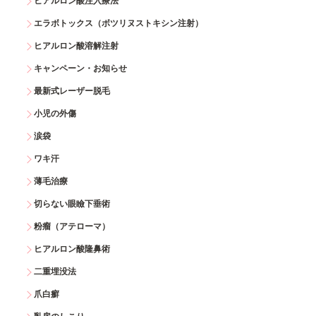
ヒアルロン酸注入療法
エラボトックス（ボツリヌストキシン注射）
ヒアルロン酸溶解注射
キャンペーン・お知らせ
最新式レーザー脱毛
小児の外傷
涙袋
ワキ汗
薄毛治療
切らない眼瞼下垂術
粉瘤（アテローマ）
ヒアルロン酸隆鼻術
二重埋没法
爪白癬