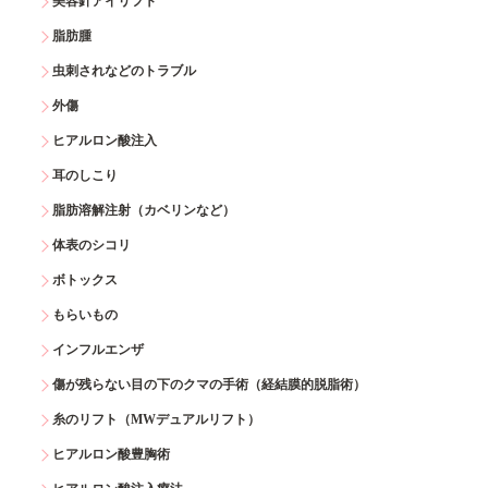
美容針アイリフト
脂肪腫
虫刺されなどのトラブル
外傷
ヒアルロン酸注入
耳のしこり
脂肪溶解注射（カベリンなど）
体表のシコリ
ボトックス
もらいもの
インフルエンザ
傷が残らない目の下のクマの手術（経結膜的脱脂術）
糸のリフト（MWデュアルリフト）
ヒアルロン酸豊胸術