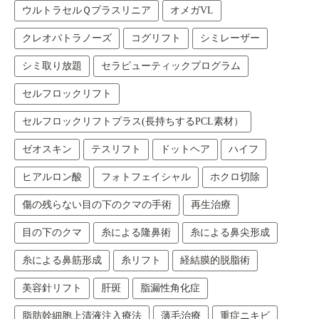
ウルトラセルＱプラスリニア
オメガVL
クレオパトラノーズ
コグリフト
シミレーザー
シミ取り放題
セラピューティックプログラム
セルフロックリフト
セルフロックリフトプラス(長持ちするPCL素材）
ゼオスキン
テスリフト
ドットヘア
ハイフ
ヒアルロン酸
フォトフェイシャル
ホクロ切除
傷の残らない目の下のクマの手術
再生治療
目の下のクマ
糸による隆鼻術
糸による鼻尖形成
糸による鼻筋形成
糸リフト
経結膜的脱脂術
美容針リフト
肝斑
脂漏性角化症
脂肪幹細胞上清液注入療法
薄毛治療
重症ニキビ