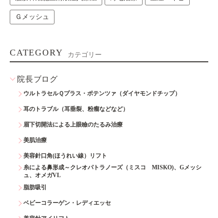
Ｇメッシュ
CATEGORY
カテゴリー
院長ブログ
ウルトラセルＱプラス・ポテンツァ（ダイヤモンドチップ）
耳のトラブル（耳垂裂、粉瘤などなど）
眉下切開法による上眼瞼のたるみ治療
美肌治療
美容針口角(ほうれい線）リフト
糸による鼻形成～クレオパトラノーズ（ミスコ MISKO)、Gメッシ
ュ、オメガVL
脂肪吸引
ベビーコラーゲン・レディエッセ