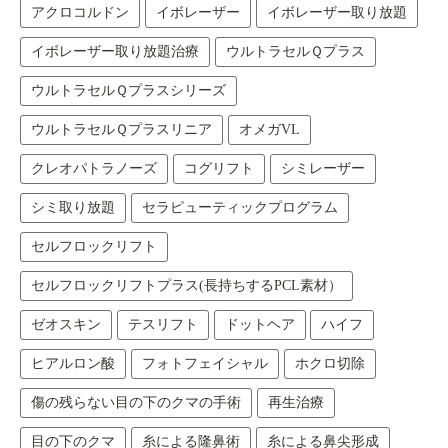
アクロコルドン
イボレーザー
イボレーザー取り放題
イボレーザー取り放題治療
ウルトラセルＱプラス
ウルトラセルＱプラスシリーズ
ウルトラセルＱプラスリニア
オメガVL
クレオパトラノーズ
コグリフト
シミレーザー
シミ取り放題
セラピューティックプログラム
セルフロックリフト
セルフロックリフトプラス(長持ちするPCL素材）
ゼオスキン
テスリフト
ドットヘア
ハイフ
ヒアルロン酸
フォトフェイシャル
ホクロ切除
傷の残らない目の下のクマの手術
再生治療
目の下のクマ
糸による隆鼻術
糸による鼻尖形成