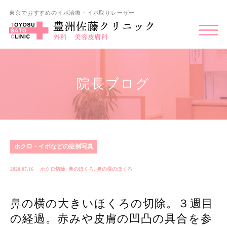
東京でおすすめのイボ治療・イボ取りレーザー
院長ブログ
ホクロ・イボなどの症例写真
2020.07.16
ホクロ切除
,
鼻のほくろ
,
鼻の横のほくろ
鼻の横の大きいほくろの切除。３週目
の経過。赤みや皮膚の凹凸の具合を参