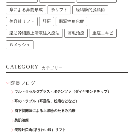
糸による鼻筋形成
糸リフト
経結膜的脱脂術
美容針リフト
肝斑
脂漏性角化症
脂肪幹細胞上清液注入療法
薄毛治療
重症ニキビ
Ｇメッシュ
CATEGORY
カテゴリー
院長ブログ
ウルトラセルＱプラス・ポテンツァ（ダイヤモンドチップ）
耳のトラブル（耳垂裂、粉瘤などなど）
眉下切開法による上眼瞼のたるみ治療
美肌治療
美容針口角(ほうれい線）リフト