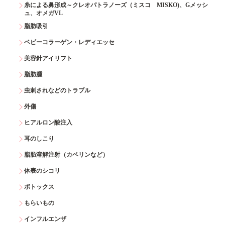
糸による鼻形成～クレオパトラノーズ（ミスコ MISKO)、Gメッシ
ュ、オメガVL
脂肪吸引
ベビーコラーゲン・レディエッセ
美容針アイリフト
脂肪腫
虫刺されなどのトラブル
外傷
ヒアルロン酸注入
耳のしこり
脂肪溶解注射（カベリンなど）
体表のシコリ
ボトックス
もらいもの
インフルエンザ