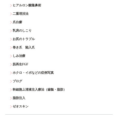
ヒアルロン酸隆鼻術
二重埋没法
爪白癬
乳房のしこり
お尻のトラブル
巻き爪 陥入爪
しみ治療
肌再生FGF
ホクロ・イボなどの症例写真
ブログ
幹細胞上清液注入療法（歯髄・脂肪）
脂肪注入
ゼオスキン