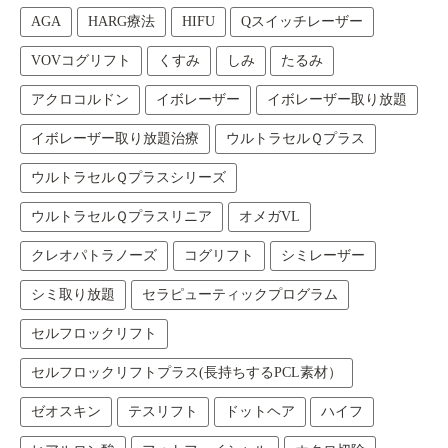
AGA
HARG療法
HIFU
Qスイッチレーザー
VOVコグリフト
くすみ
しみ
たるみ
アクロコルドン
イボレーザー
イボレーザー取り放題
イボレーザー取り放題治療
ウルトラセルＱプラス
ウルトラセルＱプラスシリーズ
ウルトラセルＱプラスリニア
オメガVL
クレオパトラノーズ
コグリフト
シミレーザー
シミ取り放題
セラピューティックプログラム
セルフロックリフト
セルフロックリフトプラス(長持ちするPCL素材）
ゼオスキン
テスリフト
ドットヘア
ハイフ