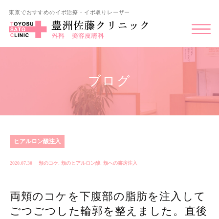
東京でおすすめのイボ治療・イボ取りレーザー
ブログ
ヒアルロン酸注入
2020.07.30
頬のコケ
,
頬のヒアルロン酸
,
頬への書房注入
両頬のコケを下腹部の脂肪を注入して
ごつごつした輪郭を整えました。直後