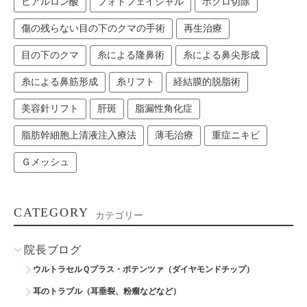
ヒアルロン酸
フォトフェイシャル
ホクロ切除
傷の残らない目の下のクマの手術
再生治療
目の下のクマ
糸による隆鼻術
糸による鼻尖形成
糸による鼻筋形成
糸リフト
経結膜的脱脂術
美容針リフト
肝斑
脂漏性角化症
脂肪幹細胞上清液注入療法
薄毛治療
重症ニキビ
Ｇメッシュ
CATEGORY
カテゴリー
院長ブログ
ウルトラセルＱプラス・ポテンツァ（ダイヤモンドチップ）
耳のトラブル（耳垂裂、粉瘤などなど）