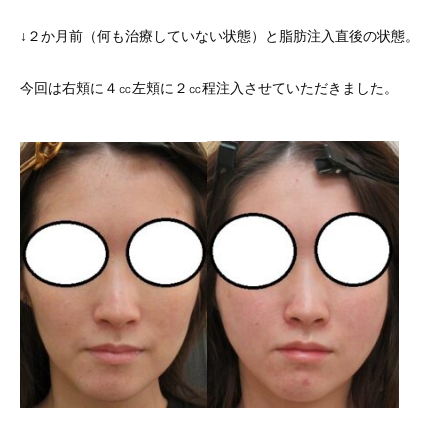
↓２か月前（何も治療していない状態）と脂肪注入直後の状態。
今回は右頬に４㏄左頬に２㏄程注入させていただきました。