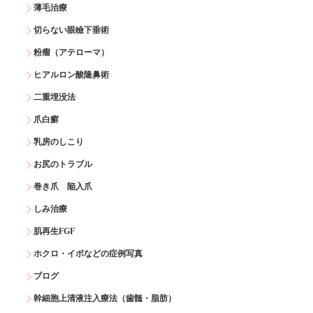
薄毛治療
切らない眼瞼下垂術
粉瘤（アテローマ）
ヒアルロン酸隆鼻術
二重埋没法
爪白癬
乳房のしこり
お尻のトラブル
巻き爪 陥入爪
しみ治療
肌再生FGF
ホクロ・イボなどの症例写真
ブログ
幹細胞上清液注入療法（歯髄・脂肪）