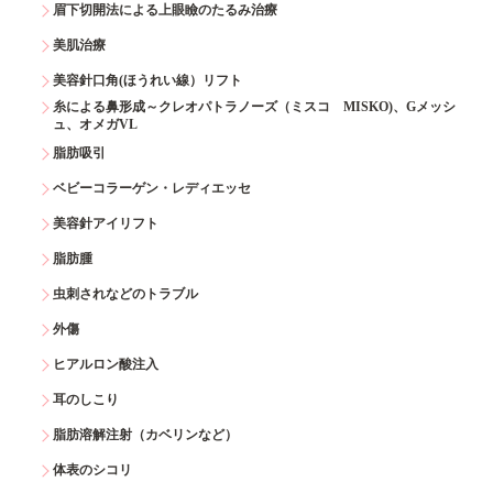
眉下切開法による上眼瞼のたるみ治療
美肌治療
美容針口角(ほうれい線）リフト
糸による鼻形成～クレオパトラノーズ（ミスコ MISKO)、Gメッシ
ュ、オメガVL
脂肪吸引
ベビーコラーゲン・レディエッセ
美容針アイリフト
脂肪腫
虫刺されなどのトラブル
外傷
ヒアルロン酸注入
耳のしこり
脂肪溶解注射（カベリンなど）
体表のシコリ