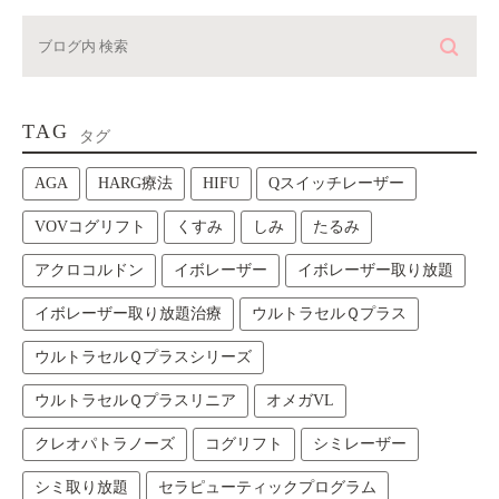
TAG
タグ
AGA
HARG療法
HIFU
Qスイッチレーザー
VOVコグリフト
くすみ
しみ
たるみ
アクロコルドン
イボレーザー
イボレーザー取り放題
イボレーザー取り放題治療
ウルトラセルＱプラス
ウルトラセルＱプラスシリーズ
ウルトラセルＱプラスリニア
オメガVL
クレオパトラノーズ
コグリフト
シミレーザー
シミ取り放題
セラピューティックプログラム