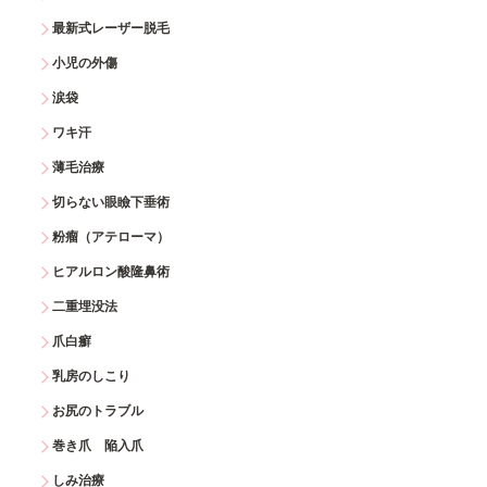
最新式レーザー脱毛
小児の外傷
涙袋
ワキ汗
薄毛治療
切らない眼瞼下垂術
粉瘤（アテローマ）
ヒアルロン酸隆鼻術
二重埋没法
爪白癬
乳房のしこり
お尻のトラブル
巻き爪 陥入爪
しみ治療