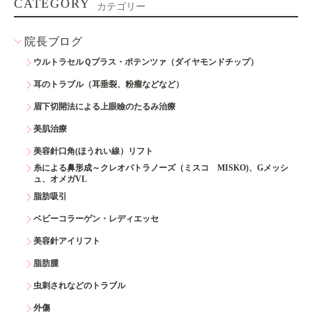
CATEGORY
カテゴリー
院長ブログ
ウルトラセルＱプラス・ポテンツァ（ダイヤモンドチップ）
耳のトラブル（耳垂裂、粉瘤などなど）
眉下切開法による上眼瞼のたるみ治療
美肌治療
美容針口角(ほうれい線）リフト
糸による鼻形成～クレオパトラノーズ（ミスコ MISKO)、Gメッシ
ュ、オメガVL
脂肪吸引
ベビーコラーゲン・レディエッセ
美容針アイリフト
脂肪腫
虫刺されなどのトラブル
外傷