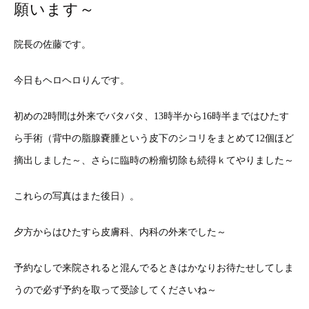
願います～
院長の佐藤です。
今日もヘロヘロりんです。
初めの2時間は外来でバタバタ、13時半から16時半まではひたす
ら手術（背中の脂腺嚢腫という皮下のシコリをまとめて12個ほど
摘出しました～、さらに臨時の粉瘤切除も続得ｋてやりました～
これらの写真はまた後日）。
夕方からはひたすら皮膚科、内科の外来でした～
予約なしで来院されると混んでるときはかなりお待たせしてしま
うので必ず予約を取って受診してくださいね～