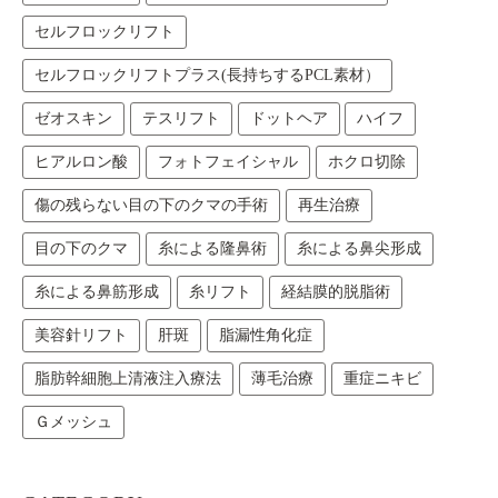
セルフロックリフト
セルフロックリフトプラス(長持ちするPCL素材）
ゼオスキン
テスリフト
ドットヘア
ハイフ
ヒアルロン酸
フォトフェイシャル
ホクロ切除
傷の残らない目の下のクマの手術
再生治療
目の下のクマ
糸による隆鼻術
糸による鼻尖形成
糸による鼻筋形成
糸リフト
経結膜的脱脂術
美容針リフト
肝斑
脂漏性角化症
脂肪幹細胞上清液注入療法
薄毛治療
重症ニキビ
Ｇメッシュ