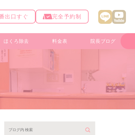
4番出口すぐ
完全予約制
ほくろ除去
料金表
院長ブログ