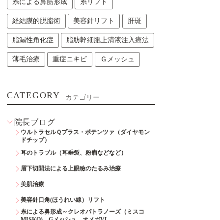
糸による鼻筋形成
糸リフト
経結膜的脱脂術
美容針リフト
肝斑
脂漏性角化症
脂肪幹細胞上清液注入療法
薄毛治療
重症ニキビ
Ｇメッシュ
CATEGORY
カテゴリー
院長ブログ
ウルトラセルＱプラス・ポテンツァ（ダイヤモン
ドチップ）
耳のトラブル（耳垂裂、粉瘤などなど）
眉下切開法による上眼瞼のたるみ治療
美肌治療
美容針口角(ほうれい線）リフト
糸による鼻形成～クレオパトラノーズ（ミスコ
MISKO)、Gメッシュ、オメガVL