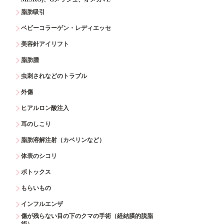
脂肪吸引
ベビーコラーゲン・レディエッセ
美容針アイリフト
脂肪腫
虫刺されなどのトラブル
外傷
ヒアルロン酸注入
耳のしこり
脂肪溶解注射（カベリンなど）
体表のシコリ
ボトックス
もらいもの
インフルエンザ
傷が残らない目の下のクマの手術（経結膜的脱脂
術）