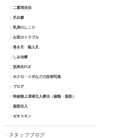
二重埋没法
爪白癬
乳房のしこり
お尻のトラブル
巻き爪 陥入爪
しみ治療
肌再生FGF
ホクロ・イボなどの症例写真
ブログ
幹細胞上清液注入療法（歯髄・脂肪）
脂肪注入
ゼオスキン
スタッフブログ