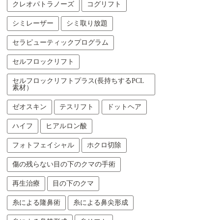
クレオパトラノーズ
コグリフト
シミレーザー
シミ取り放題
セラピューティックプログラム
セルフロックリフト
セルフロックリフトプラス(長持ちするPCL
素材）
ゼオスキン
テスリフト
ドットヘア
ハイフ
ヒアルロン酸
フォトフェイシャル
ホクロ切除
傷の残らない目の下のクマの手術
再生治療
目の下のクマ
糸による隆鼻術
糸による鼻尖形成