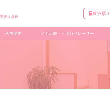
豊洲駅
 美容皮膚科
診療案内
イボ治療・
イボ取りレーザー