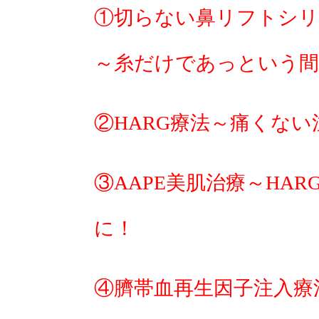
①切らない鼻リフトシリ
～糸だけであっという間
②HARG療法～痛くな
③AAPE美肌治療～HA
に！
④臍帯血再生因子注入療