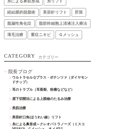
糸による鼻筋形成
糸リフト
経結膜的脱脂術
美容針リフト
肝斑
脂漏性角化症
脂肪幹細胞上清液注入療法
薄毛治療
重症ニキビ
Ｇメッシュ
CATEGORY
カテゴリー
院長ブログ
ウルトラセルＱプラス・ポテンツァ（ダイヤモン
ドチップ）
耳のトラブル（耳垂裂、粉瘤などなど）
眉下切開法による上眼瞼のたるみ治療
美肌治療
美容針口角(ほうれい線）リフト
糸による鼻形成～クレオパトラノーズ（ミスコ
MISKO)、Gメッシュ、オメガVL