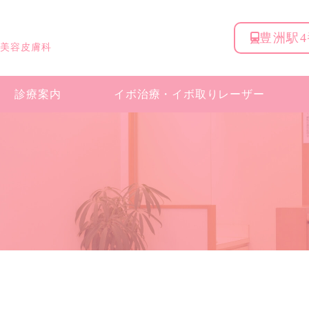
豊洲駅
 美容皮膚科
診療案内
イボ治療・
イボ取りレーザー