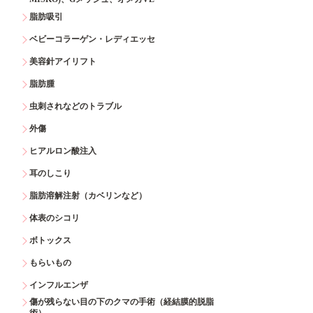
脂肪吸引
ベビーコラーゲン・レディエッセ
美容針アイリフト
脂肪腫
虫刺されなどのトラブル
外傷
ヒアルロン酸注入
耳のしこり
脂肪溶解注射（カベリンなど）
体表のシコリ
ボトックス
もらいもの
インフルエンザ
傷が残らない目の下のクマの手術（経結膜的脱脂
術）