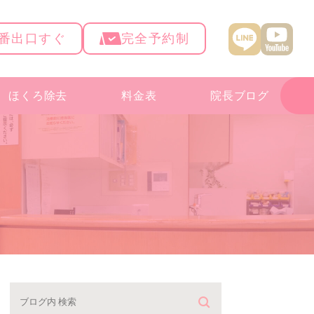
4番出口すぐ
完全予約制
ほくろ除去
料金表
院長ブログ