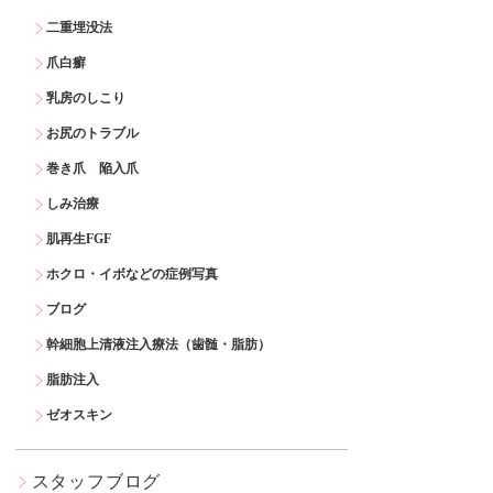
二重埋没法
爪白癬
乳房のしこり
お尻のトラブル
巻き爪 陥入爪
しみ治療
肌再生FGF
ホクロ・イボなどの症例写真
ブログ
幹細胞上清液注入療法（歯髄・脂肪）
脂肪注入
ゼオスキン
スタッフブログ