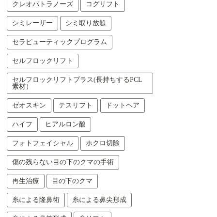
クレオパトラノーズ
コグリフト
シミレーザー
シミ取り放題
セラピューティックプログラム
セルフロックリフト
セルフロックリフトプラス(長持ちするPCL
素材）
ゼオスキン
テスリフト
ドットヘア
ハイフ
ヒアルロン酸
フォトフェイシャル
ホクロ切除
傷の残らない目の下のクマの手術
再生治療
目の下のクマ
糸による隆鼻術
糸による鼻尖形成