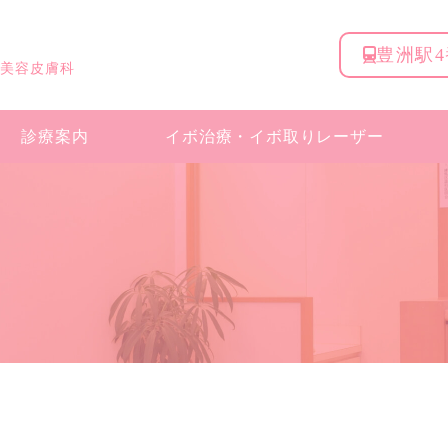
豊洲駅
 美容皮膚科
診療案内
イボ治療・
イボ取りレーザー