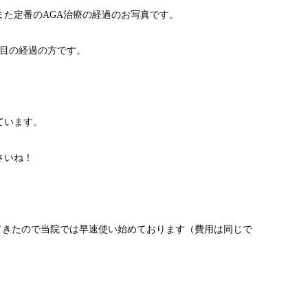
た定番のAGA治療の経過のお写真です。
月目の経過の方です。
。
ています。
さいね！
～
てきたので当院では早速使い始めております（費用は同じで