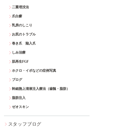
二重埋没法
爪白癬
乳房のしこり
お尻のトラブル
巻き爪 陥入爪
しみ治療
肌再生FGF
ホクロ・イボなどの症例写真
ブログ
幹細胞上清液注入療法（歯髄・脂肪）
脂肪注入
ゼオスキン
スタッフブログ