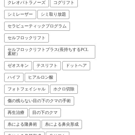
クレオパトラノーズ
コグリフト
シミレーザー
シミ取り放題
セラピューティックプログラム
セルフロックリフト
セルフロックリフトプラス(長持ちするPCL
素材）
ゼオスキン
テスリフト
ドットヘア
ハイフ
ヒアルロン酸
フォトフェイシャル
ホクロ切除
傷の残らない目の下のクマの手術
再生治療
目の下のクマ
糸による隆鼻術
糸による鼻尖形成