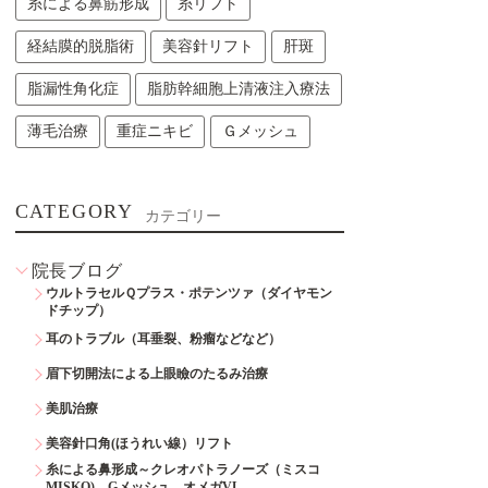
糸による鼻筋形成
糸リフト
経結膜的脱脂術
美容針リフト
肝斑
脂漏性角化症
脂肪幹細胞上清液注入療法
薄毛治療
重症ニキビ
Ｇメッシュ
CATEGORY
カテゴリー
院長ブログ
ウルトラセルＱプラス・ポテンツァ（ダイヤモン
ドチップ）
耳のトラブル（耳垂裂、粉瘤などなど）
眉下切開法による上眼瞼のたるみ治療
美肌治療
美容針口角(ほうれい線）リフト
糸による鼻形成～クレオパトラノーズ（ミスコ
MISKO)、Gメッシュ、オメガVL