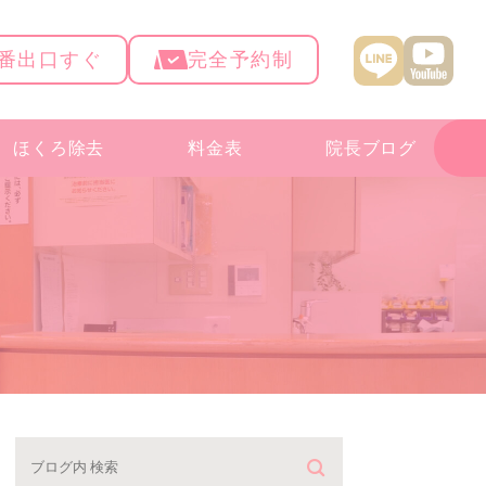
4番出口すぐ
完全予約制
ほくろ除去
料金表
院長ブログ