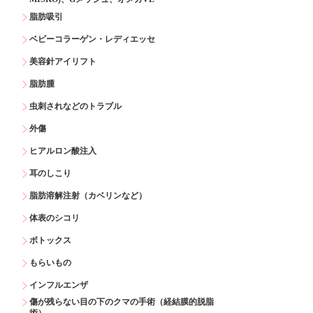
脂肪吸引
ベビーコラーゲン・レディエッセ
美容針アイリフト
脂肪腫
虫刺されなどのトラブル
外傷
ヒアルロン酸注入
耳のしこり
脂肪溶解注射（カベリンなど）
体表のシコリ
ボトックス
もらいもの
インフルエンザ
傷が残らない目の下のクマの手術（経結膜的脱脂
術）