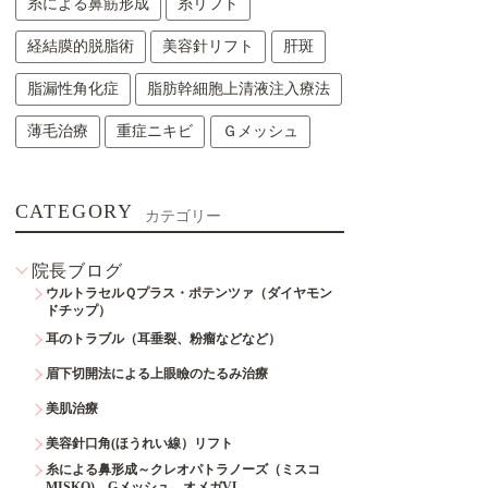
糸による鼻筋形成
糸リフト
経結膜的脱脂術
美容針リフト
肝斑
脂漏性角化症
脂肪幹細胞上清液注入療法
薄毛治療
重症ニキビ
Ｇメッシュ
CATEGORY
カテゴリー
院長ブログ
ウルトラセルＱプラス・ポテンツァ（ダイヤモン
ドチップ）
耳のトラブル（耳垂裂、粉瘤などなど）
眉下切開法による上眼瞼のたるみ治療
美肌治療
美容針口角(ほうれい線）リフト
糸による鼻形成～クレオパトラノーズ（ミスコ
MISKO)、Gメッシュ、オメガVL