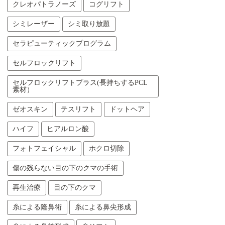
クレオパトラノーズ
コグリフト
シミレーザー
シミ取り放題
セラピューティックプログラム
セルフロックリフト
セルフロックリフトプラス(長持ちするPCL
素材）
ゼオスキン
テスリフト
ドットヘア
ハイフ
ヒアルロン酸
フォトフェイシャル
ホクロ切除
傷の残らない目の下のクマの手術
再生治療
目の下のクマ
糸による隆鼻術
糸による鼻尖形成