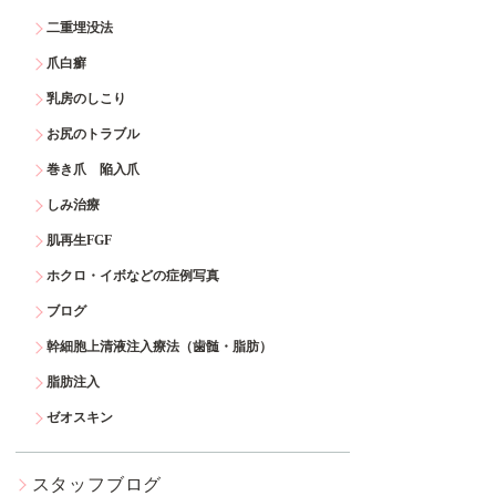
二重埋没法
爪白癬
乳房のしこり
お尻のトラブル
巻き爪 陥入爪
しみ治療
肌再生FGF
ホクロ・イボなどの症例写真
ブログ
幹細胞上清液注入療法（歯髄・脂肪）
脂肪注入
ゼオスキン
スタッフブログ