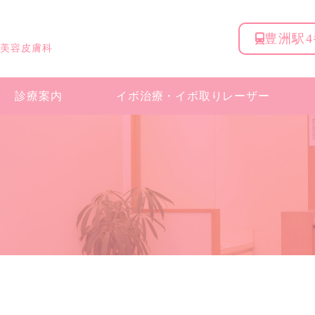
豊洲駅
 美容皮膚科
診療案内
イボ治療・
イボ取りレーザー