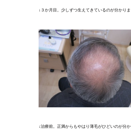
↓３か月目。少しずつ生えてきているのが分かり
↓治療前。正満からもやはり薄毛がひどいのが分