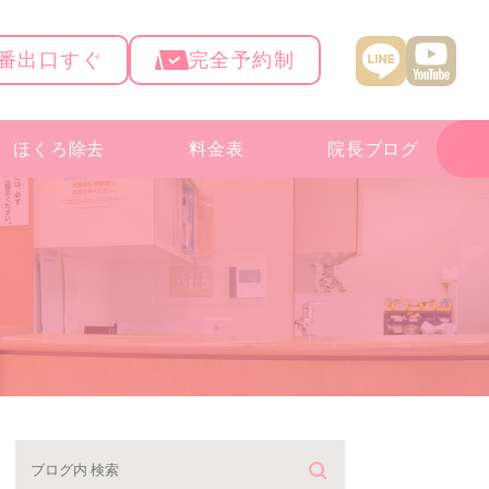
4番出口すぐ
完全予約制
ほくろ除去
料金表
院長ブログ