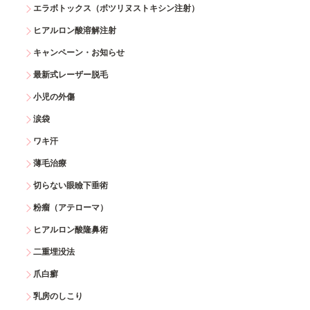
エラボトックス（ボツリヌストキシン注射）
ヒアルロン酸溶解注射
キャンペーン・お知らせ
最新式レーザー脱毛
小児の外傷
涙袋
ワキ汗
薄毛治療
切らない眼瞼下垂術
粉瘤（アテローマ）
ヒアルロン酸隆鼻術
二重埋没法
爪白癬
乳房のしこり