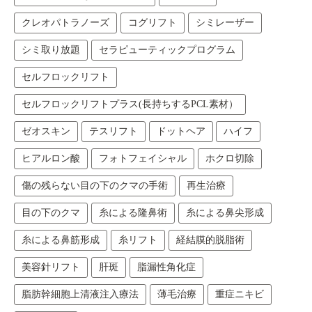
クレオパトラノーズ
コグリフト
シミレーザー
シミ取り放題
セラピューティックプログラム
セルフロックリフト
セルフロックリフトプラス(長持ちするPCL素材）
ゼオスキン
テスリフト
ドットヘア
ハイフ
ヒアルロン酸
フォトフェイシャル
ホクロ切除
傷の残らない目の下のクマの手術
再生治療
目の下のクマ
糸による隆鼻術
糸による鼻尖形成
糸による鼻筋形成
糸リフト
経結膜的脱脂術
美容針リフト
肝斑
脂漏性角化症
脂肪幹細胞上清液注入療法
薄毛治療
重症ニキビ