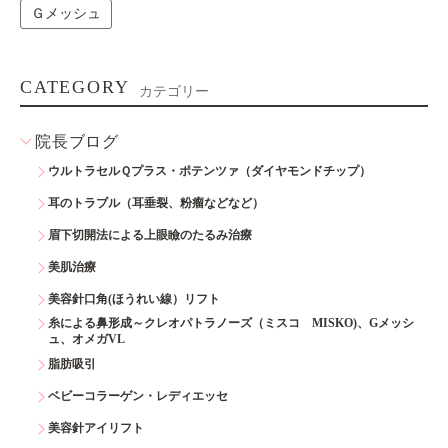
Ｇメッシュ
CATEGORY
カテゴリー
院長ブログ
ウルトラセルＱプラス・ポテンツァ（ダイヤモンドチップ）
耳のトラブル（耳垂裂、粉瘤などなど）
眉下切開法による上眼瞼のたるみ治療
美肌治療
美容針口角(ほうれい線）リフト
糸による鼻形成～クレオパトラノーズ（ミスコ MISKO)、Gメッシ
ュ、オメガVL
脂肪吸引
ベビーコラーゲン・レディエッセ
美容針アイリフト