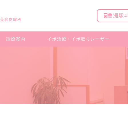
豊洲駅
 美容皮膚科
診療案内
イボ治療・
イボ取りレーザー