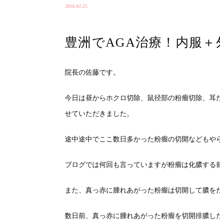
2018.02.25
豊洲でAGA治療！内服＋
院長の佐藤です。
今日は昼からホクロ切除、鼠径部の粉瘤切除、耳
せていただきました。
途中途中でここ数日多かった粉瘤の切開などもや
ブログでは何回も言っていますが粉瘤は化膿する
また、真っ赤に腫れあがった粉瘤は切開して膿を
数日前、真っ赤に腫れあがった粉瘤を切開排膿し