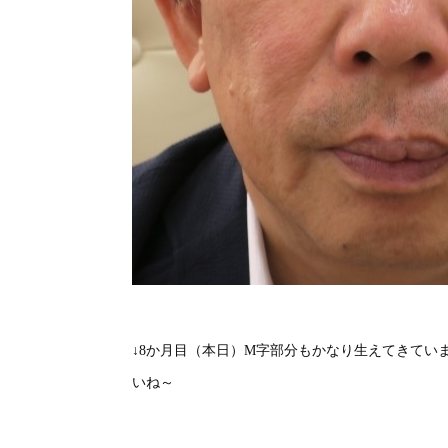
↓8か月目（本日）M字部分もかなり生えてきてい
いね～