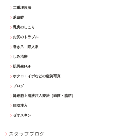
二重埋没法
爪白癬
乳房のしこり
お尻のトラブル
巻き爪 陥入爪
しみ治療
肌再生FGF
ホクロ・イボなどの症例写真
ブログ
幹細胞上清液注入療法（歯髄・脂肪）
脂肪注入
ゼオスキン
スタッフブログ