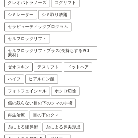
クレオパトラノーズ
コグリフト
シミレーザー
シミ取り放題
セラピューティックプログラム
セルフロックリフト
セルフロックリフトプラス(長持ちするPCL
素材）
ゼオスキン
テスリフト
ドットヘア
ハイフ
ヒアルロン酸
フォトフェイシャル
ホクロ切除
傷の残らない目の下のクマの手術
再生治療
目の下のクマ
糸による隆鼻術
糸による鼻尖形成