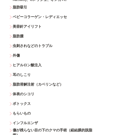
脂肪吸引
ベビーコラーゲン・レディエッセ
美容針アイリフト
脂肪腫
虫刺されなどのトラブル
外傷
ヒアルロン酸注入
耳のしこり
脂肪溶解注射（カベリンなど）
体表のシコリ
ボトックス
もらいもの
インフルエンザ
傷が残らない目の下のクマの手術（経結膜的脱脂
術）