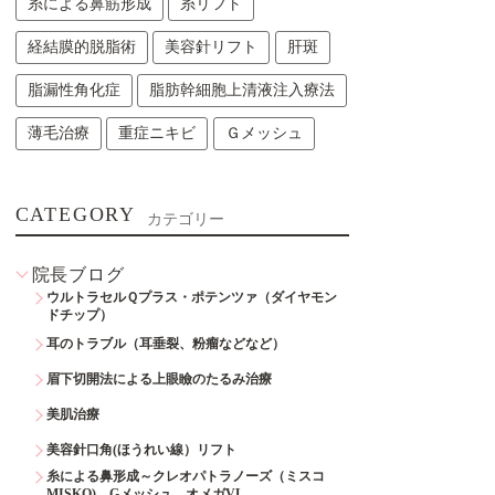
糸による鼻筋形成
糸リフト
経結膜的脱脂術
美容針リフト
肝斑
脂漏性角化症
脂肪幹細胞上清液注入療法
薄毛治療
重症ニキビ
Ｇメッシュ
CATEGORY
カテゴリー
院長ブログ
ウルトラセルＱプラス・ポテンツァ（ダイヤモン
ドチップ）
耳のトラブル（耳垂裂、粉瘤などなど）
眉下切開法による上眼瞼のたるみ治療
美肌治療
美容針口角(ほうれい線）リフト
糸による鼻形成～クレオパトラノーズ（ミスコ
MISKO)、Gメッシュ、オメガVL