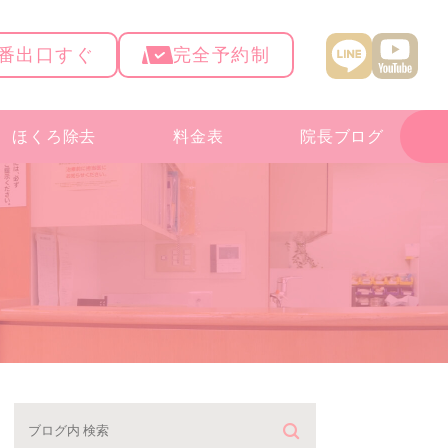
4番出口すぐ
完全予約制
ほくろ除去
料金表
院長ブログ