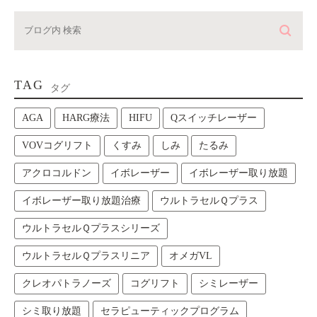
TAG
タグ
AGA
HARG療法
HIFU
Qスイッチレーザー
VOVコグリフト
くすみ
しみ
たるみ
アクロコルドン
イボレーザー
イボレーザー取り放題
イボレーザー取り放題治療
ウルトラセルＱプラス
ウルトラセルＱプラスシリーズ
ウルトラセルＱプラスリニア
オメガVL
クレオパトラノーズ
コグリフト
シミレーザー
シミ取り放題
セラピューティックプログラム