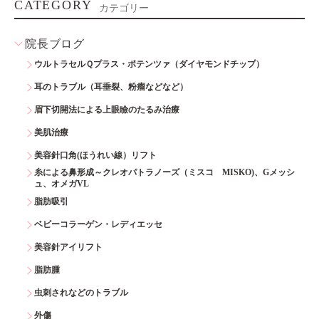
CATEGORY
カテゴリー
院長ブログ
ウルトラセルＱプラス・ポテンツァ（ダイヤモンドチップ）
耳のトラブル（耳垂裂、粉瘤などなど）
眉下切開法による上眼瞼のたるみ治療
美肌治療
美容針口角(ほうれい線）リフト
糸による鼻形成～クレオパトラノーズ（ミスコ MISKO)、Gメッシ
ュ、オメガVL
脂肪吸引
ベビーコラーゲン・レディエッセ
美容針アイリフト
脂肪腫
虫刺されなどのトラブル
外傷