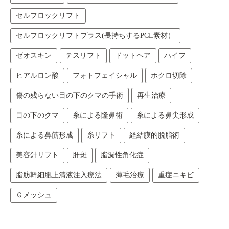
セルフロックリフト
セルフロックリフトプラス(長持ちするPCL素材）
ゼオスキン
テスリフト
ドットヘア
ハイフ
ヒアルロン酸
フォトフェイシャル
ホクロ切除
傷の残らない目の下のクマの手術
再生治療
目の下のクマ
糸による隆鼻術
糸による鼻尖形成
糸による鼻筋形成
糸リフト
経結膜的脱脂術
美容針リフト
肝斑
脂漏性角化症
脂肪幹細胞上清液注入療法
薄毛治療
重症ニキビ
Ｇメッシュ