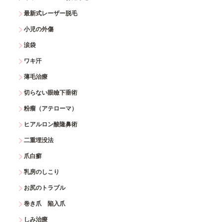
最新式レーザー脱毛
小児の外傷
涙袋
ワキ汗
薄毛治療
切らない眼瞼下垂術
粉瘤（アテローマ）
ヒアルロン酸隆鼻術
二重埋没法
爪白癬
乳房のしこり
お尻のトラブル
巻き爪 陥入爪
しみ治療