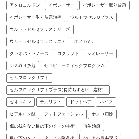
アクロコルドン
イボレーザー
イボレーザー取り放題
イボレーザー取り放題治療
ウルトラセルＱプラス
ウルトラセルＱプラスシリーズ
ウルトラセルＱプラスリニア
オメガVL
クレオパトラノーズ
コグリフト
シミレーザー
シミ取り放題
セラピューティックプログラム
セルフロックリフト
セルフロックリフトプラス(長持ちするPCL素材）
ゼオスキン
テスリフト
ドットヘア
ハイフ
ヒアルロン酸
フォトフェイシャル
ホクロ切除
傷の残らない目の下のクマの手術
再生治療
目の下のクマ
糸による隆鼻術
糸による鼻尖形成