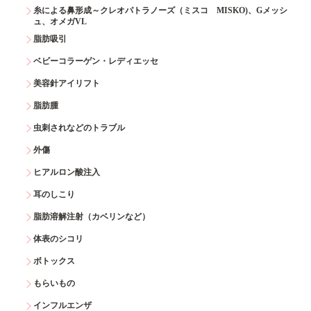
糸による鼻形成～クレオパトラノーズ（ミスコ MISKO)、Gメッシ
ュ、オメガVL
脂肪吸引
ベビーコラーゲン・レディエッセ
美容針アイリフト
脂肪腫
虫刺されなどのトラブル
外傷
ヒアルロン酸注入
耳のしこり
脂肪溶解注射（カベリンなど）
体表のシコリ
ボトックス
もらいもの
インフルエンザ