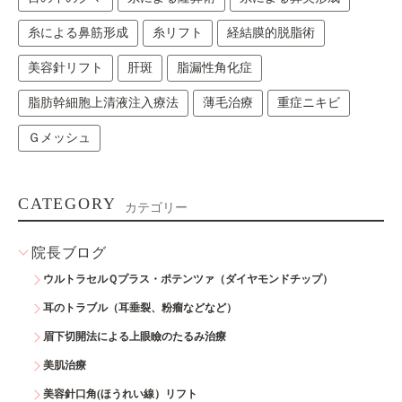
糸による鼻筋形成
糸リフト
経結膜的脱脂術
美容針リフト
肝斑
脂漏性角化症
脂肪幹細胞上清液注入療法
薄毛治療
重症ニキビ
Ｇメッシュ
CATEGORY
カテゴリー
院長ブログ
ウルトラセルＱプラス・ポテンツァ（ダイヤモンドチップ）
耳のトラブル（耳垂裂、粉瘤などなど）
眉下切開法による上眼瞼のたるみ治療
美肌治療
美容針口角(ほうれい線）リフト