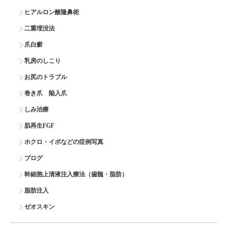
ヒアルロン酸隆鼻術
二重埋没法
爪白癬
乳房のしこり
お尻のトラブル
巻き爪 陥入爪
しみ治療
肌再生FGF
ホクロ・イボなどの症例写真
ブログ
幹細胞上清液注入療法（歯髄・脂肪）
脂肪注入
ゼオスキン