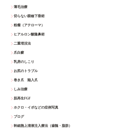
薄毛治療
切らない眼瞼下垂術
粉瘤（アテローマ）
ヒアルロン酸隆鼻術
二重埋没法
爪白癬
乳房のしこり
お尻のトラブル
巻き爪 陥入爪
しみ治療
肌再生FGF
ホクロ・イボなどの症例写真
ブログ
幹細胞上清液注入療法（歯髄・脂肪）