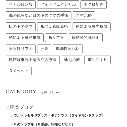
ヒアルロン酸
フォトフェイシャル
ホクロ切除
傷の残らない目の下のクマの手術
再生治療
目の下のクマ
糸による隆鼻術
糸による鼻尖形成
糸による鼻筋形成
糸リフト
経結膜的脱脂術
美容針リフト
肝斑
脂漏性角化症
脂肪幹細胞上清液注入療法
薄毛治療
重症ニキビ
Ｇメッシュ
CATEGORY
カテゴリー
院長ブログ
ウルトラセルＱプラス・ポテンツァ（ダイヤモンドチップ）
耳のトラブル（耳垂裂、粉瘤などなど）