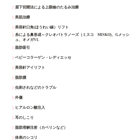
眉下切開法による上眼瞼のたるみ治療
美肌治療
美容針口角(ほうれい線）リフト
糸による鼻形成～クレオパトラノーズ（ミスコ MISKO)、Gメッシ
ュ、オメガVL
脂肪吸引
ベビーコラーゲン・レディエッセ
美容針アイリフト
脂肪腫
虫刺されなどのトラブル
外傷
ヒアルロン酸注入
耳のしこり
脂肪溶解注射（カベリンなど）
体表のシコリ