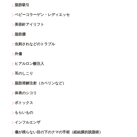
脂肪吸引
ベビーコラーゲン・レディエッセ
美容針アイリフト
脂肪腫
虫刺されなどのトラブル
外傷
ヒアルロン酸注入
耳のしこり
脂肪溶解注射（カベリンなど）
体表のシコリ
ボトックス
もらいもの
インフルエンザ
傷が残らない目の下のクマの手術（経結膜的脱脂術）