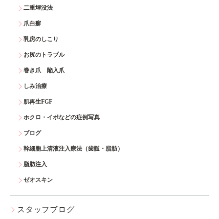
二重埋没法
爪白癬
乳房のしこり
お尻のトラブル
巻き爪 陥入爪
しみ治療
肌再生FGF
ホクロ・イボなどの症例写真
ブログ
幹細胞上清液注入療法（歯髄・脂肪）
脂肪注入
ゼオスキン
スタッフブログ