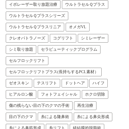
イボレーザー取り放題治療
ウルトラセルＱプラス
ウルトラセルＱプラスシリーズ
ウルトラセルＱプラスリニア
オメガVL
クレオパトラノーズ
コグリフト
シミレーザー
シミ取り放題
セラピューティックプログラム
セルフロックリフト
セルフロックリフトプラス(長持ちするPCL素材）
ゼオスキン
テスリフト
ドットヘア
ハイフ
ヒアルロン酸
フォトフェイシャル
ホクロ切除
傷の残らない目の下のクマの手術
再生治療
目の下のクマ
糸による隆鼻術
糸による鼻尖形成
糸による鼻筋形成
糸リフト
経結膜的脱脂術