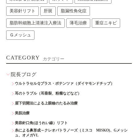
美容針リフト
肝斑
脂漏性角化症
脂肪幹細胞上清液注入療法
薄毛治療
重症ニキビ
Ｇメッシュ
CATEGORY
カテゴリー
院長ブログ
ウルトラセルＱプラス・ポテンツァ（ダイヤモンドチップ）
耳のトラブル（耳垂裂、粉瘤などなど）
眉下切開法による上眼瞼のたるみ治療
美肌治療
美容針口角(ほうれい線）リフト
糸による鼻形成～クレオパトラノーズ（ミスコ MISKO)、Gメッシ
ュ、オメガVL