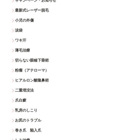
キャンペーン・お知らせ
最新式レーザー脱毛
小児の外傷
涙袋
ワキ汗
薄毛治療
切らない眼瞼下垂術
粉瘤（アテローマ）
ヒアルロン酸隆鼻術
二重埋没法
爪白癬
乳房のしこり
お尻のトラブル
巻き爪 陥入爪