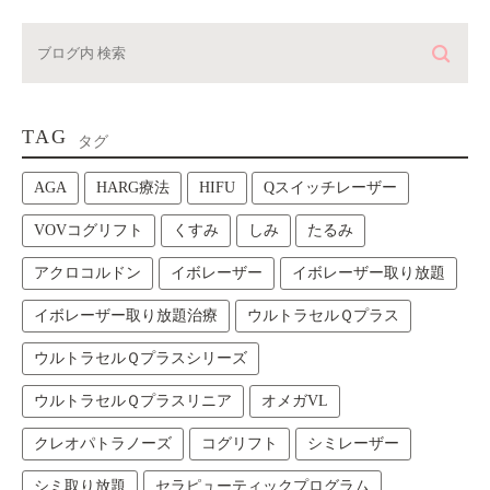
TAG
タグ
AGA
HARG療法
HIFU
Qスイッチレーザー
VOVコグリフト
くすみ
しみ
たるみ
アクロコルドン
イボレーザー
イボレーザー取り放題
イボレーザー取り放題治療
ウルトラセルＱプラス
ウルトラセルＱプラスシリーズ
ウルトラセルＱプラスリニア
オメガVL
クレオパトラノーズ
コグリフト
シミレーザー
シミ取り放題
セラピューティックプログラム