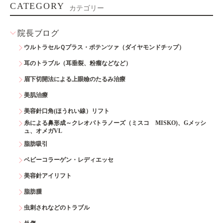
CATEGORY
カテゴリー
院長ブログ
ウルトラセルＱプラス・ポテンツァ（ダイヤモンドチップ）
耳のトラブル（耳垂裂、粉瘤などなど）
眉下切開法による上眼瞼のたるみ治療
美肌治療
美容針口角(ほうれい線）リフト
糸による鼻形成～クレオパトラノーズ（ミスコ MISKO)、Gメッシ
ュ、オメガVL
脂肪吸引
ベビーコラーゲン・レディエッセ
美容針アイリフト
脂肪腫
虫刺されなどのトラブル