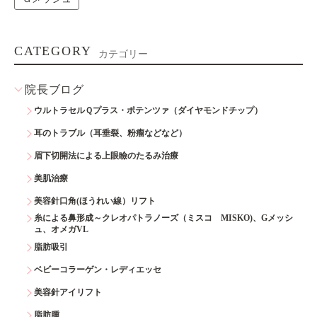
CATEGORY
カテゴリー
院長ブログ
ウルトラセルＱプラス・ポテンツァ（ダイヤモンドチップ）
耳のトラブル（耳垂裂、粉瘤などなど）
眉下切開法による上眼瞼のたるみ治療
美肌治療
美容針口角(ほうれい線）リフト
糸による鼻形成～クレオパトラノーズ（ミスコ MISKO)、Gメッシ
ュ、オメガVL
脂肪吸引
ベビーコラーゲン・レディエッセ
美容針アイリフト
脂肪腫