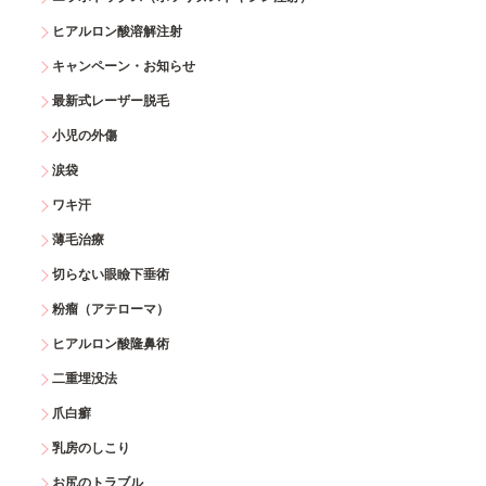
ヒアルロン酸溶解注射
キャンペーン・お知らせ
最新式レーザー脱毛
小児の外傷
涙袋
ワキ汗
薄毛治療
切らない眼瞼下垂術
粉瘤（アテローマ）
ヒアルロン酸隆鼻術
二重埋没法
爪白癬
乳房のしこり
お尻のトラブル