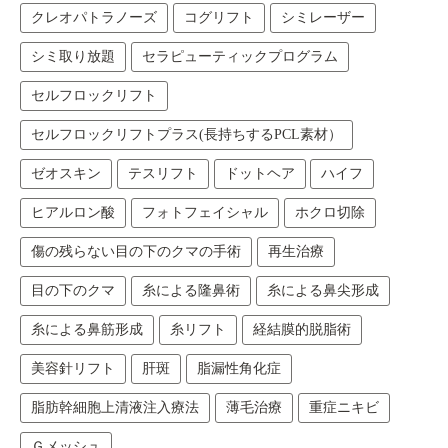
クレオパトラノーズ
コグリフト
シミレーザー
シミ取り放題
セラピューティックプログラム
セルフロックリフト
セルフロックリフトプラス(長持ちするPCL素材）
ゼオスキン
テスリフト
ドットヘア
ハイフ
ヒアルロン酸
フォトフェイシャル
ホクロ切除
傷の残らない目の下のクマの手術
再生治療
目の下のクマ
糸による隆鼻術
糸による鼻尖形成
糸による鼻筋形成
糸リフト
経結膜的脱脂術
美容針リフト
肝斑
脂漏性角化症
脂肪幹細胞上清液注入療法
薄毛治療
重症ニキビ
Ｇメッシュ