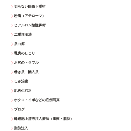
切らない眼瞼下垂術
粉瘤（アテローマ）
ヒアルロン酸隆鼻術
二重埋没法
爪白癬
乳房のしこり
お尻のトラブル
巻き爪 陥入爪
しみ治療
肌再生FGF
ホクロ・イボなどの症例写真
ブログ
幹細胞上清液注入療法（歯髄・脂肪）
脂肪注入