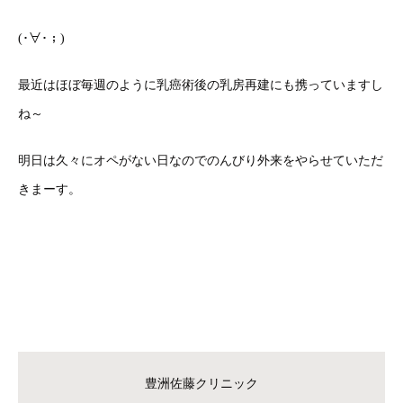
(･∀･；)
最近はほぼ毎週のように乳癌術後の乳房再建にも携っていますし
ね～
明日は久々にオペがない日なのでのんびり外来をやらせていただ
きまーす。
豊洲佐藤クリニック