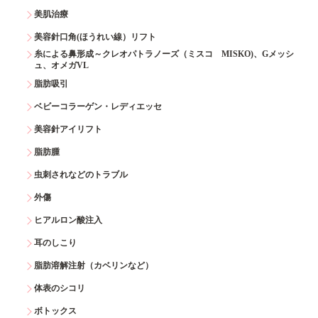
美肌治療
美容針口角(ほうれい線）リフト
糸による鼻形成～クレオパトラノーズ（ミスコ MISKO)、Gメッシ
ュ、オメガVL
脂肪吸引
ベビーコラーゲン・レディエッセ
美容針アイリフト
脂肪腫
虫刺されなどのトラブル
外傷
ヒアルロン酸注入
耳のしこり
脂肪溶解注射（カベリンなど）
体表のシコリ
ボトックス