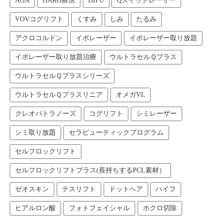
AGA
HARG療法
HIFU
Qスイッチレーザー
VOVコグリフト
くすみ
しみ
たるみ
アクロコルドン
イボレーザー
イボレーザー取り放題
イボレーザー取り放題治療
ウルトラセルＱプラス
ウルトラセルＱプラスシリーズ
ウルトラセルＱプラスリニア
オメガVL
クレオパトラノーズ
コグリフト
シミレーザー
シミ取り放題
セラピューティックプログラム
セルフロックリフト
セルフロックリフトプラス(長持ちするPCL素材）
ゼオスキン
テスリフト
ドットヘア
ハイフ
ヒアルロン酸
フォトフェイシャル
ホクロ切除