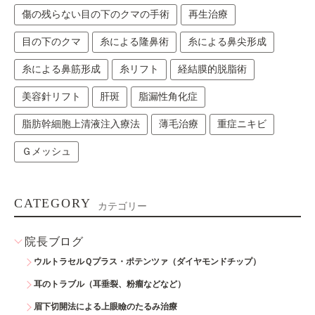
傷の残らない目の下のクマの手術
再生治療
目の下のクマ
糸による隆鼻術
糸による鼻尖形成
糸による鼻筋形成
糸リフト
経結膜的脱脂術
美容針リフト
肝斑
脂漏性角化症
脂肪幹細胞上清液注入療法
薄毛治療
重症ニキビ
Ｇメッシュ
CATEGORY
カテゴリー
院長ブログ
ウルトラセルＱプラス・ポテンツァ（ダイヤモンドチップ）
耳のトラブル（耳垂裂、粉瘤などなど）
眉下切開法による上眼瞼のたるみ治療