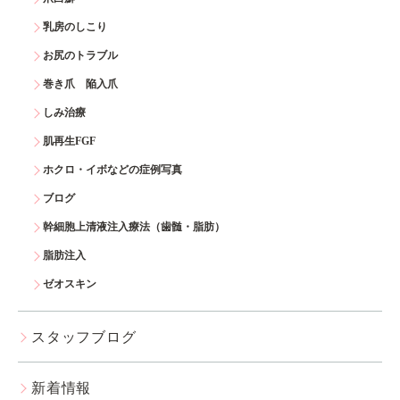
乳房のしこり
お尻のトラブル
巻き爪 陥入爪
しみ治療
肌再生FGF
ホクロ・イボなどの症例写真
ブログ
幹細胞上清液注入療法（歯髄・脂肪）
脂肪注入
ゼオスキン
スタッフブログ
新着情報