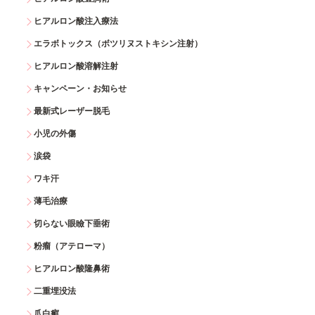
ヒアルロン酸注入療法
エラボトックス（ボツリヌストキシン注射）
ヒアルロン酸溶解注射
キャンペーン・お知らせ
最新式レーザー脱毛
小児の外傷
涙袋
ワキ汗
薄毛治療
切らない眼瞼下垂術
粉瘤（アテローマ）
ヒアルロン酸隆鼻術
二重埋没法
爪白癬