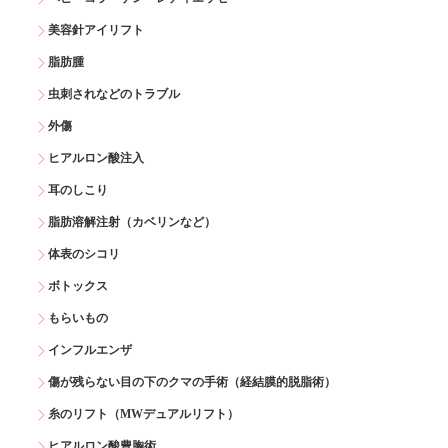
美容針アイリフト
脂肪腫
虫刺されなどのトラブル
外傷
ヒアルロン酸注入
耳のしこり
脂肪溶解注射（カベリンなど）
体表のシコリ
ボトックス
もらいもの
インフルエンザ
傷が残らない目の下のクマの手術（経結膜的脱脂術）
糸のリフト（MWデュアルリフト）
ヒアルロン酸豊胸術