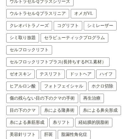
ウルトラセルＱプラスシリーズ
ウルトラセルＱプラスリニア
オメガVL
クレオパトラノーズ
コグリフト
シミレーザー
シミ取り放題
セラピューティックプログラム
セルフロックリフト
セルフロックリフトプラス(長持ちするPCL素材）
ゼオスキン
テスリフト
ドットヘア
ハイフ
ヒアルロン酸
フォトフェイシャル
ホクロ切除
傷の残らない目の下のクマの手術
再生治療
目の下のクマ
糸による隆鼻術
糸による鼻尖形成
糸による鼻筋形成
糸リフト
経結膜的脱脂術
美容針リフト
肝斑
脂漏性角化症