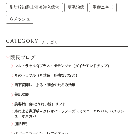
脂肪幹細胞上清液注入療法
薄毛治療
重症ニキビ
Ｇメッシュ
CATEGORY
カテゴリー
院長ブログ
ウルトラセルＱプラス・ポテンツァ（ダイヤモンドチップ）
耳のトラブル（耳垂裂、粉瘤などなど）
眉下切開法による上眼瞼のたるみ治療
美肌治療
美容針口角(ほうれい線）リフト
糸による鼻形成～クレオパトラノーズ（ミスコ MISKO)、Gメッシ
ュ、オメガVL
脂肪吸引
ベビーコラーゲン・レディエッセ