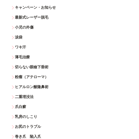
キャンペーン・お知らせ
最新式レーザー脱毛
小児の外傷
涙袋
ワキ汗
薄毛治療
切らない眼瞼下垂術
粉瘤（アテローマ）
ヒアルロン酸隆鼻術
二重埋没法
爪白癬
乳房のしこり
お尻のトラブル
巻き爪 陥入爪