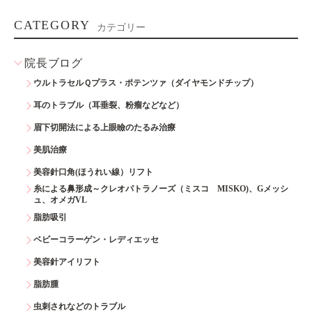
CATEGORY
カテゴリー
院長ブログ
ウルトラセルＱプラス・ポテンツァ（ダイヤモンドチップ）
耳のトラブル（耳垂裂、粉瘤などなど）
眉下切開法による上眼瞼のたるみ治療
美肌治療
美容針口角(ほうれい線）リフト
糸による鼻形成～クレオパトラノーズ（ミスコ MISKO)、Gメッシ
ュ、オメガVL
脂肪吸引
ベビーコラーゲン・レディエッセ
美容針アイリフト
脂肪腫
虫刺されなどのトラブル