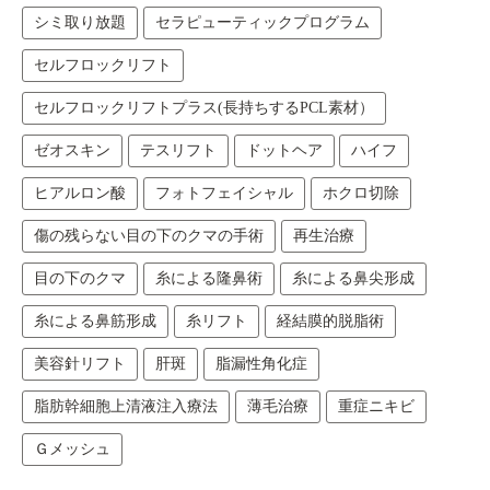
シミ取り放題
セラピューティックプログラム
セルフロックリフト
セルフロックリフトプラス(長持ちするPCL素材）
ゼオスキン
テスリフト
ドットヘア
ハイフ
ヒアルロン酸
フォトフェイシャル
ホクロ切除
傷の残らない目の下のクマの手術
再生治療
目の下のクマ
糸による隆鼻術
糸による鼻尖形成
糸による鼻筋形成
糸リフト
経結膜的脱脂術
美容針リフト
肝斑
脂漏性角化症
脂肪幹細胞上清液注入療法
薄毛治療
重症ニキビ
Ｇメッシュ