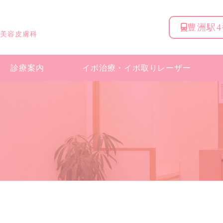
豊洲駅
 美容皮膚科
診療案内
イボ治療・
イボ取りレーザー