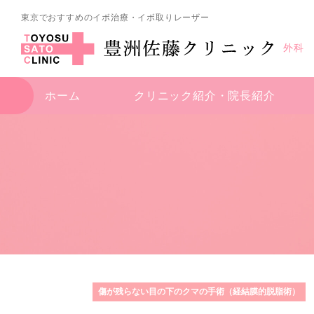
東京でおすすめのイボ治療・イボ取りレーザー
外科
ホーム
クリニック紹介・
院長紹介
傷が残らない目の下のクマの手術（経結膜的脱脂術）