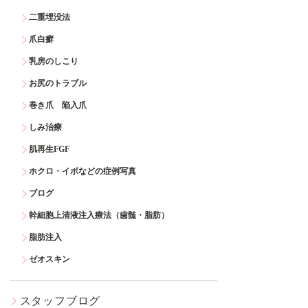
二重埋没法
爪白癬
乳房のしこり
お尻のトラブル
巻き爪 陥入爪
しみ治療
肌再生FGF
ホクロ・イボなどの症例写真
ブログ
幹細胞上清液注入療法（歯髄・脂肪）
脂肪注入
ゼオスキン
スタッフブログ