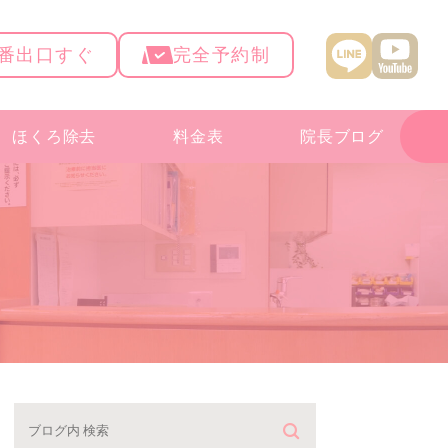
4番出口すぐ
完全予約制
ほくろ除去
料金表
院長ブログ