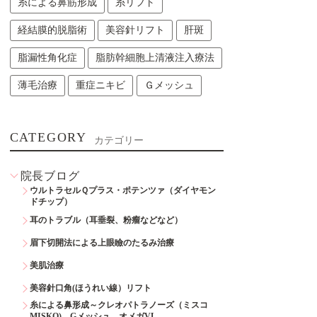
糸による鼻筋形成
糸リフト
経結膜的脱脂術
美容針リフト
肝斑
脂漏性角化症
脂肪幹細胞上清液注入療法
薄毛治療
重症ニキビ
Ｇメッシュ
CATEGORY
カテゴリー
院長ブログ
ウルトラセルＱプラス・ポテンツァ（ダイヤモン
ドチップ）
耳のトラブル（耳垂裂、粉瘤などなど）
眉下切開法による上眼瞼のたるみ治療
美肌治療
美容針口角(ほうれい線）リフト
糸による鼻形成～クレオパトラノーズ（ミスコ
MISKO)、Gメッシュ、オメガVL