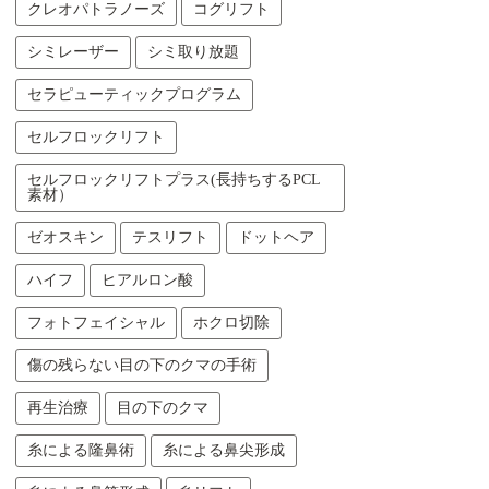
クレオパトラノーズ
コグリフト
シミレーザー
シミ取り放題
セラピューティックプログラム
セルフロックリフト
セルフロックリフトプラス(長持ちするPCL
素材）
ゼオスキン
テスリフト
ドットヘア
ハイフ
ヒアルロン酸
フォトフェイシャル
ホクロ切除
傷の残らない目の下のクマの手術
再生治療
目の下のクマ
糸による隆鼻術
糸による鼻尖形成