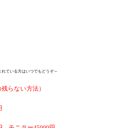
まれている方はいつでもどうぞ～
の残らない方法）
円
円 モニター45000円