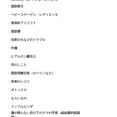
脂肪吸引
ベビーコラーゲン・レディエッセ
美容針アイリフト
脂肪腫
虫刺されなどのトラブル
外傷
ヒアルロン酸注入
耳のしこり
脂肪溶解注射（カベリンなど）
体表のシコリ
ボトックス
もらいもの
インフルエンザ
傷が残らない目の下のクマの手術（経結膜的脱脂
術）