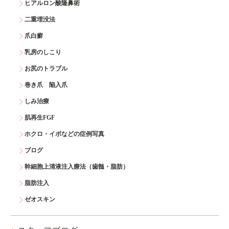
ヒアルロン酸隆鼻術
二重埋没法
爪白癬
乳房のしこり
お尻のトラブル
巻き爪 陥入爪
しみ治療
肌再生FGF
ホクロ・イボなどの症例写真
ブログ
幹細胞上清液注入療法（歯髄・脂肪）
脂肪注入
ゼオスキン