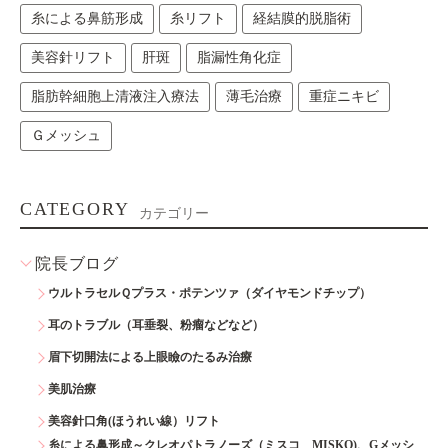
糸による鼻筋形成
糸リフト
経結膜的脱脂術
美容針リフト
肝斑
脂漏性角化症
脂肪幹細胞上清液注入療法
薄毛治療
重症ニキビ
Ｇメッシュ
CATEGORY
カテゴリー
院長ブログ
ウルトラセルＱプラス・ポテンツァ（ダイヤモンドチップ）
耳のトラブル（耳垂裂、粉瘤などなど）
眉下切開法による上眼瞼のたるみ治療
美肌治療
美容針口角(ほうれい線）リフト
糸による鼻形成～クレオパトラノーズ（ミスコ MISKO)、Gメッシ