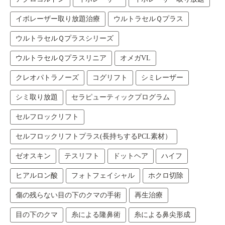
イボレーザー取り放題治療
ウルトラセルＱプラス
ウルトラセルＱプラスシリーズ
ウルトラセルＱプラスリニア
オメガVL
クレオパトラノーズ
コグリフト
シミレーザー
シミ取り放題
セラピューティックプログラム
セルフロックリフト
セルフロックリフトプラス(長持ちするPCL素材）
ゼオスキン
テスリフト
ドットヘア
ハイフ
ヒアルロン酸
フォトフェイシャル
ホクロ切除
傷の残らない目の下のクマの手術
再生治療
目の下のクマ
糸による隆鼻術
糸による鼻尖形成