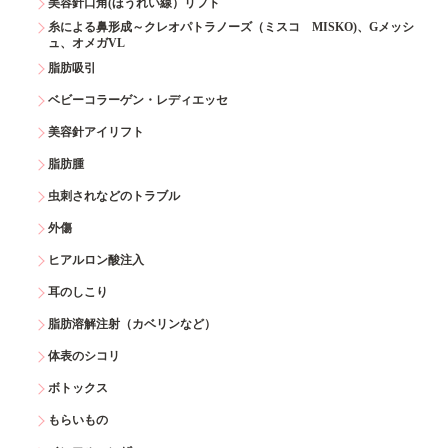
美容針口角(ほうれい線）リフト
糸による鼻形成～クレオパトラノーズ（ミスコ MISKO)、Gメッシ
ュ、オメガVL
脂肪吸引
ベビーコラーゲン・レディエッセ
美容針アイリフト
脂肪腫
虫刺されなどのトラブル
外傷
ヒアルロン酸注入
耳のしこり
脂肪溶解注射（カベリンなど）
体表のシコリ
ボトックス
もらいもの