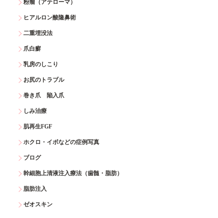
粉瘤（アテローマ）
ヒアルロン酸隆鼻術
二重埋没法
爪白癬
乳房のしこり
お尻のトラブル
巻き爪 陥入爪
しみ治療
肌再生FGF
ホクロ・イボなどの症例写真
ブログ
幹細胞上清液注入療法（歯髄・脂肪）
脂肪注入
ゼオスキン