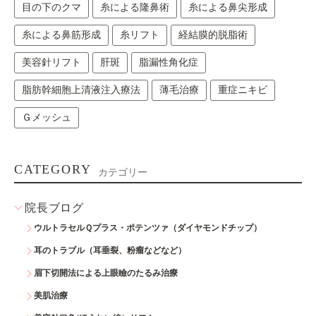
目の下のクマ
糸による隆鼻術
糸による鼻尖形成
糸による鼻筋形成
糸リフト
経結膜的脱脂術
美容針リフト
肝斑
脂漏性角化症
脂肪幹細胞上清液注入療法
薄毛治療
重症ニキビ
Ｇメッシュ
CATEGORY
カテゴリー
院長ブログ
ウルトラセルＱプラス・ポテンツァ（ダイヤモンドチップ）
耳のトラブル（耳垂裂、粉瘤などなど）
眉下切開法による上眼瞼のたるみ治療
美肌治療