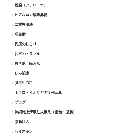
粉瘤（アテローマ）
ヒアルロン酸隆鼻術
二重埋没法
爪白癬
乳房のしこり
お尻のトラブル
巻き爪 陥入爪
しみ治療
肌再生FGF
ホクロ・イボなどの症例写真
ブログ
幹細胞上清液注入療法（歯髄・脂肪）
脂肪注入
ゼオスキン