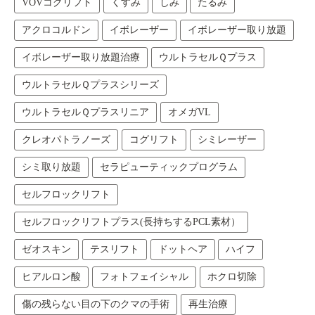
VOVコグリフト
くすみ
しみ
たるみ
アクロコルドン
イボレーザー
イボレーザー取り放題
イボレーザー取り放題治療
ウルトラセルＱプラス
ウルトラセルＱプラスシリーズ
ウルトラセルＱプラスリニア
オメガVL
クレオパトラノーズ
コグリフト
シミレーザー
シミ取り放題
セラピューティックプログラム
セルフロックリフト
セルフロックリフトプラス(長持ちするPCL素材）
ゼオスキン
テスリフト
ドットヘア
ハイフ
ヒアルロン酸
フォトフェイシャル
ホクロ切除
傷の残らない目の下のクマの手術
再生治療