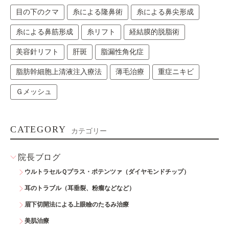
目の下のクマ
糸による隆鼻術
糸による鼻尖形成
糸による鼻筋形成
糸リフト
経結膜的脱脂術
美容針リフト
肝斑
脂漏性角化症
脂肪幹細胞上清液注入療法
薄毛治療
重症ニキビ
Ｇメッシュ
CATEGORY
カテゴリー
院長ブログ
ウルトラセルＱプラス・ポテンツァ（ダイヤモンドチップ）
耳のトラブル（耳垂裂、粉瘤などなど）
眉下切開法による上眼瞼のたるみ治療
美肌治療