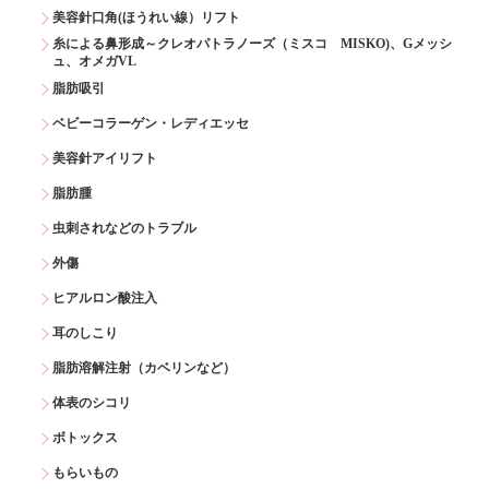
美容針口角(ほうれい線）リフト
糸による鼻形成～クレオパトラノーズ（ミスコ MISKO)、Gメッシ
ュ、オメガVL
脂肪吸引
ベビーコラーゲン・レディエッセ
美容針アイリフト
脂肪腫
虫刺されなどのトラブル
外傷
ヒアルロン酸注入
耳のしこり
脂肪溶解注射（カベリンなど）
体表のシコリ
ボトックス
もらいもの